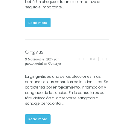
bebé. Un chequeo durante el embarazo es
seguro e importante...
Read more
Gingivitis
9 Noviembre, 2017
por
0
0
0
garzodental
en
Consejos
,
Salud
,
Salud Dental
,
Salud
Oral
La gingivitis es una de las afecciones más
comunes en las consultas de los dentistas. Se
caracteriza por enrojecimiento, inflamación y
sangrado de las encías. En la consulta es de
fácil detección al observarse sangrado al
sondaje periodontal...
Read more