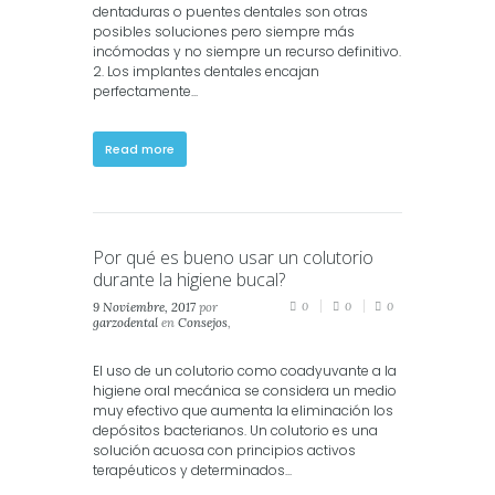
dentaduras o puentes dentales son otras
posibles soluciones pero siempre más
incómodas y no siempre un recurso definitivo.
2. Los implantes dentales encajan
perfectamente...
Read more
Por qué es bueno usar un colutorio
durante la higiene bucal?
9 Noviembre, 2017
por
0
0
0
garzodental
en
Consejos
,
Salud
,
Salud Dental
,
Salud
Oral
El uso de un colutorio como coadyuvante a la
higiene oral mecánica se considera un medio
muy efectivo que aumenta la eliminación los
depósitos bacterianos. Un colutorio es una
solución acuosa con principios activos
terapéuticos y determinados...