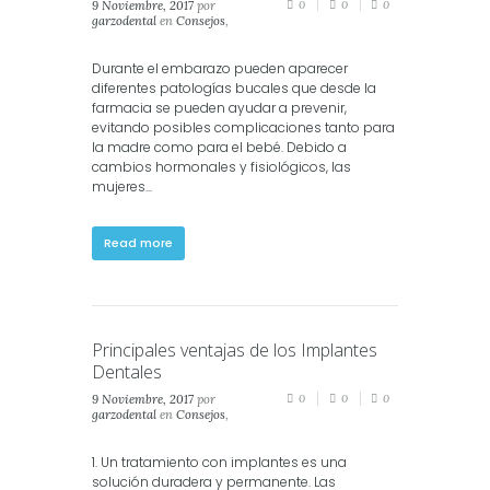
9 Noviembre, 2017
por
0
0
0
garzodental
en
Consejos
,
Crianza
,
Salud
,
Salud
Dental
Durante el embarazo pueden aparecer
diferentes patologías bucales que desde la
farmacia se pueden ayudar a prevenir,
evitando posibles complicaciones tanto para
la madre como para el bebé. Debido a
cambios hormonales y fisiológicos, las
mujeres...
Read more
Principales ventajas de los Implantes
Dentales
9 Noviembre, 2017
por
0
0
0
garzodental
en
Consejos
,
Estética
,
Salud
,
Salud
Dental
1. Un tratamiento con implantes es una
solución duradera y permanente. Las