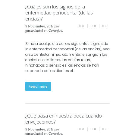
¿Cuáles son los signos de la
enfermedad periodontal (de las
encías)?
9 Noviembre, 2017
por
0
0
0
garzodental
en
Consejos
,
Salud
,
Salud Dental
Si nota cualquiera de los siguientes signos de
la enfermedad periodontal (de las encías), vea
a su dentista inmediatamente: le sangran las
encías al cepillarse; las encías rojas,
hinchadas o sensibles las encías se han
separado de los dientes el...
Read more
¿Qué pasa en nuestra boca cuando
envejecemos?
9 Noviembre, 2017
por
0
0
0
garzodental
en
Consejos
,