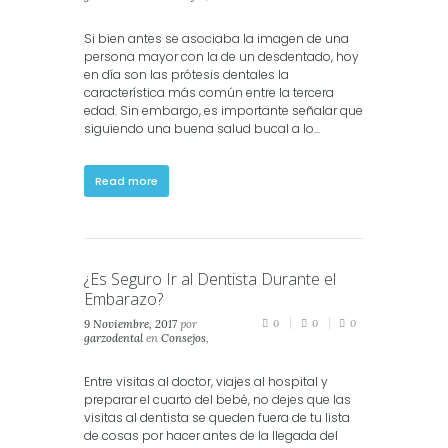
Salud
,
Salud Dental
Si bien antes se asociaba la imagen de una
persona mayor con la de un desdentado, hoy
en día son las prótesis dentales la
característica más común entre la tercera
edad. Sin embargo, es importante señalar que
siguiendo una buena salud bucal a lo...
Read more
¿Es Seguro Ir al Dentista Durante el
Embarazo?
9 Noviembre, 2017
por
0
0
0
garzodental
en
Consejos
,
Crianza
,
Salud
Entre visitas al doctor, viajes al hospital y
preparar el cuarto del bebé, no dejes que las
visitas al dentista se queden fuera de tu lista
de cosas por hacer antes de la llegada del