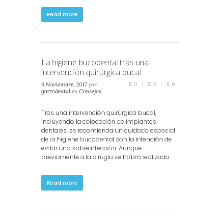
Read more
La higiene bucodental tras una
intervención quirúrgica bucal
9 Noviembre, 2017
por
0
0
0
garzodental
en
Consejos
,
Salud
,
Salud Dental
,
Salud
Oral
Tras una intervención quirúrgica bucal,
incluyendo la colocación de implantes
dentales, se recomienda un cuidado especial
de la higiene bucodental con la intención de
evitar una sobreinfección. Aunque
previamente a la cirugía se habrá realizado...
Read more