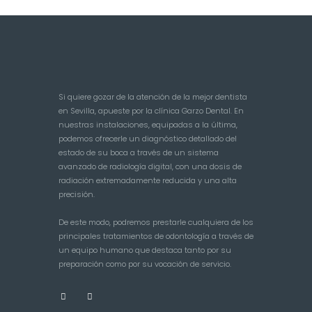
Si quiere gozar de la atención de la mejor dentista
en Sevilla, apueste por la clínica Garzo Dental. En
nuestras instalaciones, equipadas a la última,
podemos ofrecerle un diagnóstico detallado del
estado de su boca a través de un sistema
avanzado de radiología digital, con una dosis de
radiación extremadamente reducida y una alta
precisión.
De este modo, podremos prestarle cualquiera de los
principales tratamientos de odontología a través de
un equipo humano que destaca tanto por su
preparación como por su vocación de servicio.