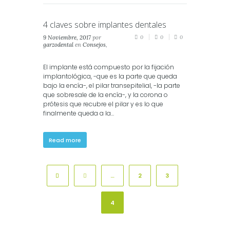
4 claves sobre implantes dentales
9 Noviembre, 2017
por
0
0
0
garzodental
en
Consejos
,
Salud
,
Salud Dental
El implante está compuesto por la fijación
implantológica, -que es la parte que queda
bajo la encía-, el pilar transepitelial, -la parte
que sobresale de la encía-, y la corona o
prótesis que recubre el pilar y es lo que
finalmente queda a la...
Read more
…
2
3
4