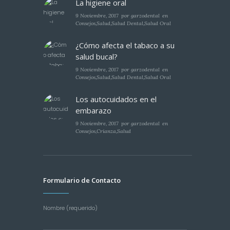
La higiene oral
9 Noviembre, 2017
por
garzodental
en
Consejos
,
Salud
,
Salud Dental
,
Salud Oral
¿Cómo afecta el tabaco a su
salud bucal?
9 Noviembre, 2017
por
garzodental
en
Consejos
,
Salud
,
Salud Dental
,
Salud Oral
Los autocuidados en el
embarazo
9 Noviembre, 2017
por
garzodental
en
Consejos
,
Crianza
,
Salud
Formulario de Contacto
Nombre (requerido)