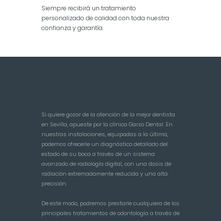
Siempre recibirá un tratamiento
personalizado de calidad con toda nuestra
confianza y garantía.
Si quiere gozar de la atención de la mejor dentista
en Sevilla, apueste por la clínica Garzo Dental. En
nuestras instalaciones, equipadas a la última,
podemos ofrecerle un diagnóstico detallado del
estado de su boca a través de un sistema
avanzado de radiología digital, con una dosis de
radiación extremadamente reducida y una alta
precisión.
De este modo, podremos prestarle cualquiera de los
principales tratamientos de odontología a través de