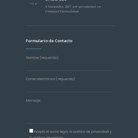
9 Noviembre, 2017
por
garzodental
en
Consejos
,
Crianza
,
Salud
Formulario de Contacto
Nombre (requerido)
Correo electrónico (requerido)
Mensaje
Acepto el
aviso legal
, la
política de privacidad
y
la
política de cookies
.