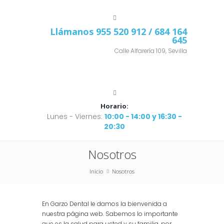
Llámanos
955 520 912
/ 684 164
645
Calle Alfarería 109, Sevilla
Horario:
Lunes - Viernes:
10:00 - 14:00 y 16:30 -
20:30
Nosotros
Inicio
Nosotros
En Garzo Dental le damos la bienvenida a
nuestra página web. Sabemos lo importante
que es la salud para usted y su familia, por