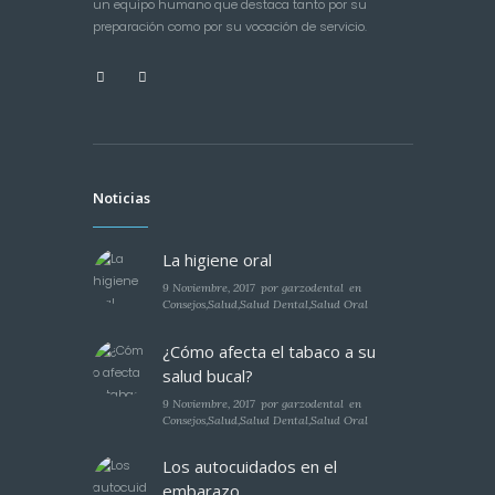
un equipo humano que destaca tanto por su
preparación como por su vocación de servicio.
Noticias
La higiene oral
9 Noviembre, 2017
por
garzodental
en
Consejos
,
Salud
,
Salud Dental
,
Salud Oral
¿Cómo afecta el tabaco a su
salud bucal?
9 Noviembre, 2017
por
garzodental
en
Consejos
,
Salud
,
Salud Dental
,
Salud Oral
Los autocuidados en el
embarazo