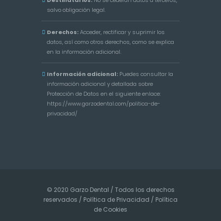
Destinatarios:
No se cederán datos a terceros,
salvo obligación legal.
Derechos:
Acceder, rectificar y suprimir los
datos, así como otros derechos, como se explica
en la información adicional.
Información adicional:
Puedes consultar la
información adicional y detallada sobre
Protección de Datos en el siguiente enlace:
https://www.garzodental.com/politica-de-
privacidad/
© 2020 Garzo Dental / Todos los derechos
reservados /
Política de Privacidad
/
Política
de Cookies