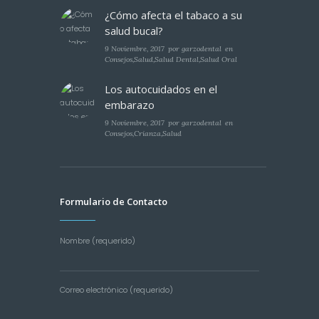
¿Cómo afecta el tabaco a su
salud bucal?
9 Noviembre, 2017
por
garzodental
en
Consejos
,
Salud
,
Salud Dental
,
Salud Oral
Los autocuidados en el
embarazo
9 Noviembre, 2017
por
garzodental
en
Consejos
,
Crianza
,
Salud
Formulario de Contacto
Nombre (requerido)
Correo electrónico (requerido)