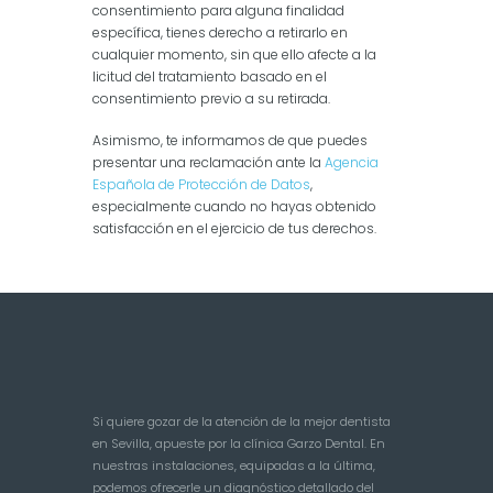
consentimiento para alguna finalidad
específica, tienes derecho a retirarlo en
cualquier momento, sin que ello afecte a la
licitud del tratamiento basado en el
consentimiento previo a su retirada.
Asimismo, te informamos de que puedes
presentar una reclamación ante la
Agencia
Española de Protección de Datos
,
especialmente cuando no hayas obtenido
satisfacción en el ejercicio de tus derechos.
Si quiere gozar de la atención de la mejor dentista
en Sevilla, apueste por la clínica Garzo Dental. En
nuestras instalaciones, equipadas a la última,
podemos ofrecerle un diagnóstico detallado del