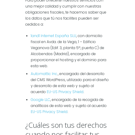
Para poder ofrecerte nuestros servicios con
una mejor calidad y cumplir con nuestras
obligaciones fiscales, te hacemos saber que
los datos que tú nos facilites pueden ser
cedidos a:
1and1 Internet España SLU
, con domicilio
fiscal en Avda. de la Vega, 1 – Edificio
Veganova (Edif. 3, planta 5ª, puerta C) de
Alcobendas (Madrid), encargado de
proporcionar el hosting y el dominio para
esta web.
Automattic Inc.
, encargado del desarrollo
del CMS WordPress, utilizado para el diseño
y desarrollo de esta web y sujeto al
acuerdo
EU-US Privacy Shield
.
Google LLC
, encargado de la recogida de
analíticas de esta web y sujeto al acuerdo
EU-US Privacy Shield
.
¿Cuáles son tus derechos
cuando nos facilitas tus