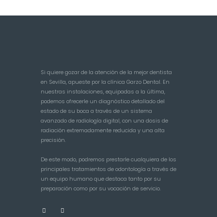
Si quiere gozar de la atención de la mejor dentista
en Sevilla, apueste por la clínica Garzo Dental. En
nuestras instalaciones, equipadas a la última,
podemos ofrecerle un diagnóstico detallado del
estado de su boca a través de un sistema
avanzado de radiología digital, con una dosis de
radiación extremadamente reducida y una alta
precisión.
De este modo, podremos prestarle cualquiera de los
principales tratamientos de odontología a través de
un equipo humano que destaca tanto por su
preparación como por su vocación de servicio.