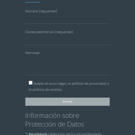
Nombre (requerido)
Correo electrónico (requerido)
Mensaje
Acepto el
aviso legal
, la
política de privacidad
y
la
política de cookies
.
Información sobre
Protección de Datos
Finalidad:
Obtención de tu consentimiento