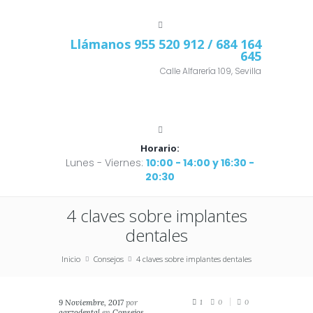
Llámanos
955 520 912
/ 684 164
645
Calle Alfarería 109, Sevilla
Horario:
Lunes - Viernes:
10:00 - 14:00 y 16:30 -
20:30
4 claves sobre implantes
dentales
Inicio
Consejos
4 claves sobre implantes dentales
9 Noviembre, 2017
por
1
0
0
garzodental
en
Consejos
,