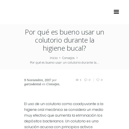
Por qué es bueno usar un
colutorio durante la
higiene bucal?
Inicio
Consejos
Por qué es bueno usar un colutorio durante la...
9 Noviembre, 2017
por
1
0
0
garzodental
en
Consejos
,
Salud
,
Salud Dental
,
Salud
Oral
El uso de un colutorio como coadyuvante a la
higiene oral mecánica se considera un medio
muy efectivo que aumenta la eliminación los
depósitos bacterianos. Un colutorio es una
solución acuosa con principios activos