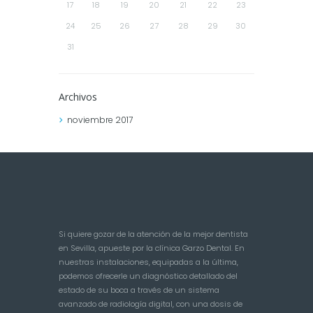
17
18
19
20
21
22
23
24
25
26
27
28
29
30
31
Archivos
noviembre
2017
Si quiere gozar de la atención de la mejor dentista
en Sevilla, apueste por la clínica Garzo Dental. En
nuestras instalaciones, equipadas a la última,
podemos ofrecerle un diagnóstico detallado del
estado de su boca a través de un sistema
avanzado de radiología digital, con una dosis de