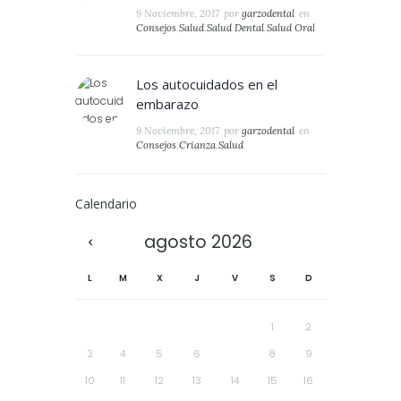
9 Noviembre, 2017
por
garzodental
en
Consejos
,
Salud
,
Salud Dental
,
Salud Oral
Los autocuidados en el
embarazo
9 Noviembre, 2017
por
garzodental
en
Consejos
,
Crianza
,
Salud
Calendario
agosto
2026
L
M
X
J
V
S
D
1
2
3
4
5
6
7
8
9
10
11
12
13
14
15
16