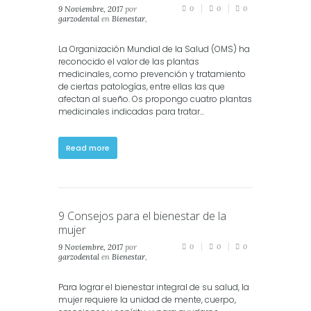
9 Noviembre, 2017
por
0
0
0
garzodental
en
Bienestar
,
Consejos
,
Salud
La Organización Mundial de la Salud (OMS) ha
reconocido el valor de las plantas
medicinales, como prevención y tratamiento
de ciertas patologías, entre ellas las que
afectan al sueño. Os propongo cuatro plantas
medicinales indicadas para tratar...
Read more
9 Consejos para el bienestar de la
mujer
9 Noviembre, 2017
por
0
0
0
garzodental
en
Bienestar
,
Consejos
,
Salud
Para lograr el bienestar integral de su salud, la
mujer requiere la unidad de mente, cuerpo,