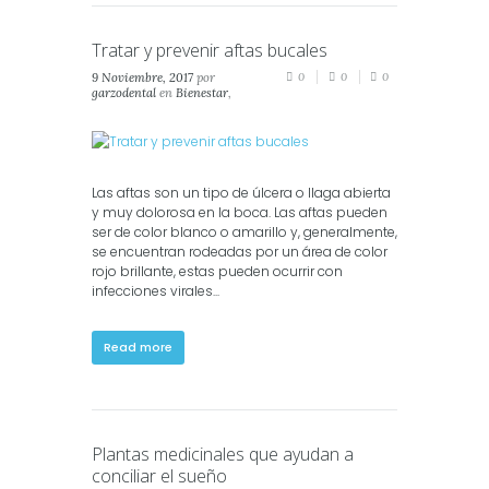
Tratar y prevenir aftas bucales
9 Noviembre, 2017
por
0
0
0
garzodental
en
Bienestar
,
Consejos
,
Salud
,
Salud
Oral
Las aftas son un tipo de úlcera o llaga abierta
y muy dolorosa en la boca. Las aftas pueden
ser de color blanco o amarillo y, generalmente,
se encuentran rodeadas por un área de color
rojo brillante, estas pueden ocurrir con
infecciones virales...
Read more
Plantas medicinales que ayudan a
conciliar el sueño