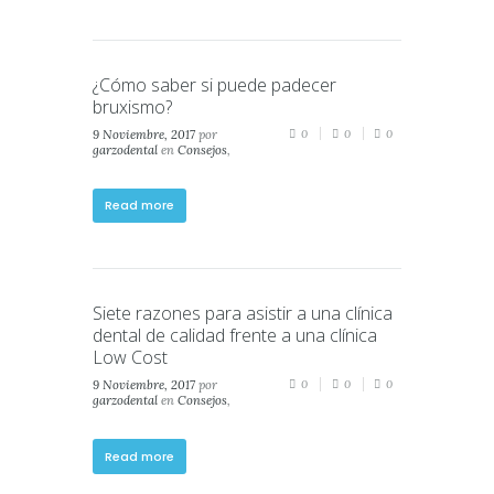
¿Cómo saber si puede padecer
bruxismo?
9 Noviembre, 2017
por
0
0
0
garzodental
en
Consejos
,
Salud
,
Salud Dental
Read more
Siete razones para asistir a una clínica
dental de calidad frente a una clínica
Low Cost
9 Noviembre, 2017
por
0
0
0
garzodental
en
Consejos
,
Salud
,
Salud Dental
Read more