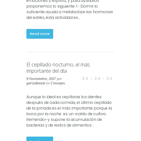
emociones y espíritu, y para ayudaros
proponemos lo siguiente: 1.- Dormir lo
suficiente ayuda a metabolizar las hormonas
del estrés, ésta actividad es...
Read more
El cepillado nocturno, el más
importante del día
9 Noviembre, 2017
por
0
0
0
garzodental
en
Consejos
,
Salud
,
Salud Dental
,
Salud
Oral
Aunque lo ideal es cepillarse los dientes
después de cada comida, el último cepillado
de la jornada es el más importante porque la
boca por la noche es un «caldo de cultivo
tremendo» y supone la acumulación de
bacterias y de restos de alimentos...