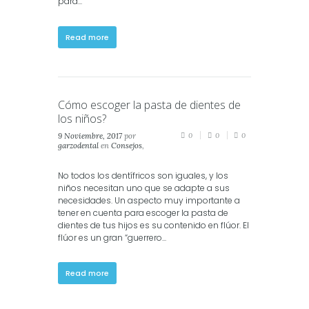
para...
Read more
Cómo escoger la pasta de dientes de
los niños?
9 Noviembre, 2017
por
0
0
0
garzodental
en
Consejos
,
Crianza
,
Salud
,
Salud
Dental
No todos los dentífricos son iguales, y los
niños necesitan uno que se adapte a sus
necesidades. Un aspecto muy importante a
tener en cuenta para escoger la pasta de
dientes de tus hijos es su contenido en flúor. El
flúor es un gran “guerrero...
Read more