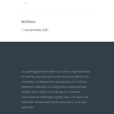
31
Archivos
noviembre
2017
Si quiere gozar de la atención de la mejor dentista
en Sevilla, apueste por la clínica Garzo Dental. En
nuestras instalaciones, equipadas a la última,
podemos ofrecerle un diagnóstico detallado del
estado de su boca a través de un sistema
avanzado de radiología digital, con una dosis de
radiación extremadamente reducida y una alta
precisión.