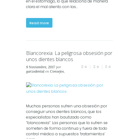
en el estómago, lo que relaciona de manera
clara el mal aliento con las...
Read more
Blancorexia: La peligrosa obsesión por
unos dientes blancos
9 Noviembre, 2017
por
0
0
0
garzodental
en
Consejos
,
Estética
,
Salud
,
Salud
Dental
Muchas personas sufren una obsesión por
conseguir unos dientes blancos, que los
especialistas han bautizado como
“blancorexia”. Las personas que la sufren se
someten de forma continua y fuera de todo
control médico a supuestos ‘tratamientos’