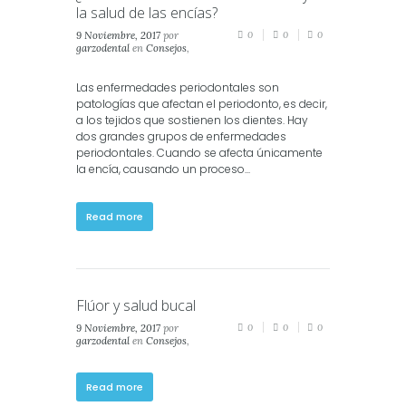
la salud de las encías?
9 Noviembre, 2017
por
0
0
0
garzodental
en
Consejos
,
Salud
,
Salud Dental
Las enfermedades periodontales son
patologías que afectan el periodonto, es decir,
a los tejidos que sostienen los dientes. Hay
dos grandes grupos de enfermedades
periodontales. Cuando se afecta únicamente
la encía, causando un proceso...
Read more
Flúor y salud bucal
9 Noviembre, 2017
por
0
0
0
garzodental
en
Consejos
,
Salud
,
Salud Dental
Read more