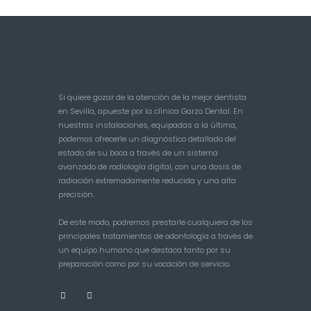
Si quiere gozar de la atención de la mejor dentista
en Sevilla, apueste por la clínica Garzo Dental. En
nuestras instalaciones, equipadas a la última,
podemos ofrecerle un diagnóstico detallado del
estado de su boca a través de un sistema
avanzado de radiología digital, con una dosis de
radiación extremadamente reducida y una alta
precisión.
De este modo, podremos prestarle cualquiera de los
principales tratamientos de odontología a través de
un equipo humano que destaca tanto por su
preparación como por su vocación de servicio.