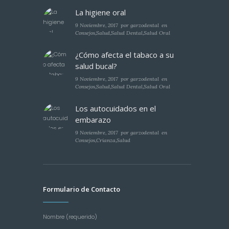
La higiene oral
9 Noviembre, 2017
por
garzodental
en
Consejos
,
Salud
,
Salud Dental
,
Salud Oral
¿Cómo afecta el tabaco a su
salud bucal?
9 Noviembre, 2017
por
garzodental
en
Consejos
,
Salud
,
Salud Dental
,
Salud Oral
Los autocuidados en el
embarazo
9 Noviembre, 2017
por
garzodental
en
Consejos
,
Crianza
,
Salud
Formulario de Contacto
Nombre (requerido)