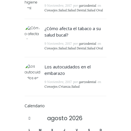
9 Noviembre, 2017
por
garzodental
en
Consejos
,
Salud
,
Salud Dental
,
Salud Oral
¿Cómo afecta el tabaco a su
salud bucal?
9 Noviembre, 2017
por
garzodental
en
Consejos
,
Salud
,
Salud Dental
,
Salud Oral
Los autocuidados en el
embarazo
9 Noviembre, 2017
por
garzodental
en
Consejos
,
Crianza
,
Salud
Calendario
agosto
2026
L
M
X
J
V
S
D