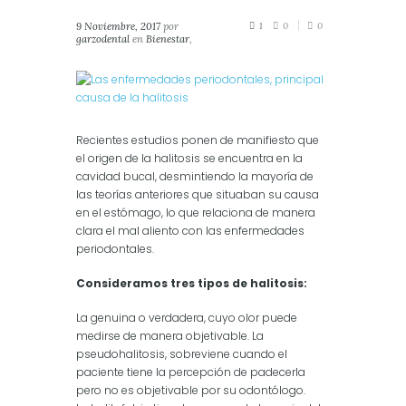
9 Noviembre, 2017
por
1
0
0
garzodental
en
Bienestar
,
Salud
,
Salud Oral
Recientes estudios ponen de manifiesto que
el origen de la halitosis se encuentra en la
cavidad bucal, desmintiendo la mayoría de
las teorías anteriores que situaban su causa
en el estómago, lo que relaciona de manera
clara el mal aliento con las enfermedades
periodontales.
Consideramos tres tipos de halitosis:
La genuina o verdadera, cuyo olor puede
medirse de manera objetivable. La
pseudohalitosis, sobreviene cuando el
paciente tiene la percepción de padecerla
pero no es objetivable por su odontólogo.