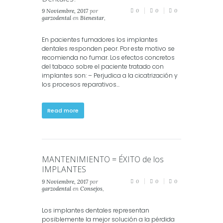
9 Noviembre, 2017
por
0
0
0
garzodental
en
Bienestar
,
Consejos
,
Salud
,
Salud
Dental
,
Salud Oral
En pacientes fumadores los implantes
dentales responden peor. Por este motivo se
recomienda no fumar. Los efectos concretos
del tabaco sobre el paciente tratado con
implantes son: – Perjudica a la cicatrización y
los procesos reparativos...
Read more
MANTENIMIENTO = ÉXITO de los
IMPLANTES
9 Noviembre, 2017
por
0
0
0
garzodental
en
Consejos
,
Salud
,
Salud Dental
Los implantes dentales representan
posiblemente la mejor solución a la pérdida