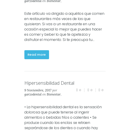
garzodental
en
Bienestar
,
Consejos
,
Salud
Este artículo va dirigido a aquéllos que comen
en restaurantes más veces de las que
quisieran. Si vas a un restaurante en una
ocasión especial lo mejor que puedes hacer
es comer y beber lo que te apetezca y
disfrutar el momento. Si te preocupa tu...
Read more
Hipersensibilidad Dental
9 Noviembre, 2017
por
0
0
0
garzodental
en
Bienestar
,
Consejos
,
Salud
,
Salud
Dental
• La hipersensibilidad dental es la sensación
dolorosa que puede tenerse al ingerir
alimentos o bebidas fríos o calientes • Se
produce cuando las encías se retraen
separándose de los dientes o cuando hay