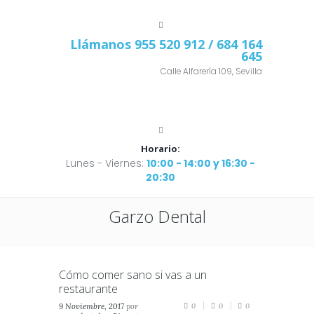
Llámanos
955 520 912
/ 684 164
645
Calle Alfarería 109, Sevilla
Horario:
Lunes - Viernes:
10:00 - 14:00 y 16:30 -
20:30
Garzo Dental
Cómo comer sano si vas a un
restaurante
9 Noviembre, 2017
por
0
0
0