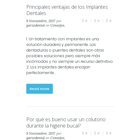
Principales ventajas de los Implantes
Dentales
9 Noviembre, 2017
por
0
0
0
garzodental
en
Consejos
,
Estética
,
Salud
,
Salud
Dental
1. Un tratamiento con implantes es una
solución duradera y permanente. Las
dentaduras o puentes dentales son otras
posibles soluciones pero siempre más
incómodas y no siempre un recurso definitivo.
2. Los implantes dentales encajan
perfectamente...
Read more
Por qué es bueno usar un colutorio
durante la higiene bucal?
9 Noviembre, 2017
por
0
0
0
garzodental
en
Consejos
,