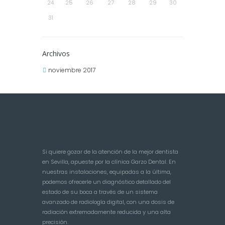
24
25
26
27
28
29
30
31
Archivos
noviembre 2017
Si quiere gozar de la atención de la mejor dentista
en Sevilla, apueste por la clínica Garzo Dental. En
nuestras instalaciones, equipadas a la última,
podemos ofrecerle un diagnóstico detallado del
estado de su boca a través de un sistema
avanzado de radiología digital, con una dosis de
radiación extremadamente reducida y una alta
precisión.