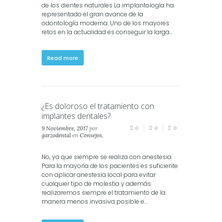
de los dientes naturales La implantología ha
representado el gran avance de la
odontología moderna. Uno de los mayores
retos en la actualidad es conseguir la larga...
Read more
¿Es doloroso el tratamiento con
implantes dentales?
9 Noviembre, 2017
por
0
0
0
garzodental
en
Consejos
,
Salud
,
Salud Dental
No, ya que siempre se realiza con anestesia.
Para la mayoría de los pacientes es suficiente
con aplicar anestesia local para evitar
cualquier tipo de molestia y además
realizaremos siempre el tratamiento de la
manera menos invasiva posible e...