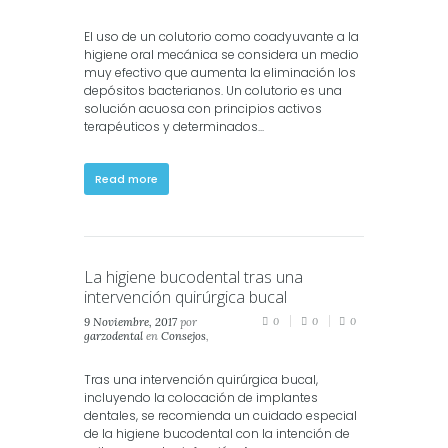
Salud
,
Salud Dental
,
Salud
Oral
El uso de un colutorio como coadyuvante a la
higiene oral mecánica se considera un medio
muy efectivo que aumenta la eliminación los
depósitos bacterianos. Un colutorio es una
solución acuosa con principios activos
terapéuticos y determinados...
Read more
La higiene bucodental tras una
intervención quirúrgica bucal
9 Noviembre, 2017
por
0
0
0
garzodental
en
Consejos
,
Salud
,
Salud Dental
,
Salud
Oral
Tras una intervención quirúrgica bucal,
incluyendo la colocación de implantes
dentales, se recomienda un cuidado especial
de la higiene bucodental con la intención de