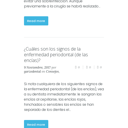
evitar una sobreinfección. Aunque
previamente a la cirugía se habrá realizado...
Read more
¿Cuáles son los signos de la
enfermedad periodontal (de las
encías)?
9 Noviembre, 2017
por
0
0
0
garzodental
en
Consejos
,
Salud
,
Salud Dental
Si nota cualquiera de los siguientes signos de
la enfermedad periodontal (de las encías), vea
a su dentista inmediatamente: le sangran las
encías al cepillarse; las encías rojas,
hinchadas o sensibles las encías se han
separado de los dientes el...
Read more