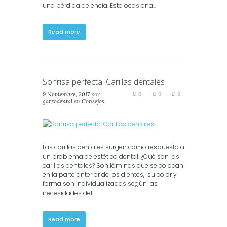
una pérdida de encía. Esto ocasiona...
Read more
Sonrisa perfecta: Carillas dentales
9 Noviembre, 2017
por
0
0
0
garzodental
en
Consejos
,
Estética
Las carillas dentales surgen como respuesta a
un problema de estética dental. ¿Qué son las
carillas dentales? Son láminas que se colocan
en la parte anterior de los dientes, su color y
forma son individualizados según las
necesidades del...
Read more