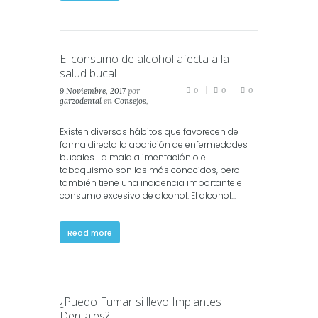
El consumo de alcohol afecta a la
salud bucal
9 Noviembre, 2017
por
0
0
0
garzodental
en
Consejos
,
Salud
,
Salud Dental
,
Salud
Oral
Existen diversos hábitos que favorecen de
forma directa la aparición de enfermedades
bucales. La mala alimentación o el
tabaquismo son los más conocidos, pero
también tiene una incidencia importante el
consumo excesivo de alcohol. El alcohol...
Read more
¿Puedo Fumar si llevo Implantes
Dentales?