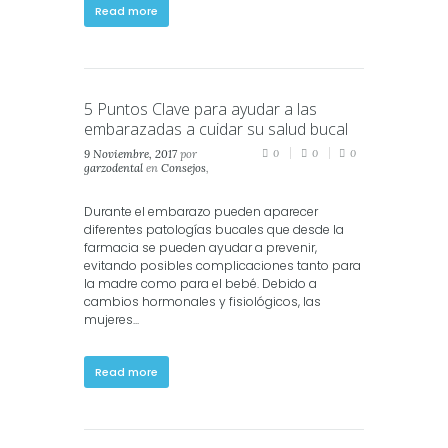
Read more
5 Puntos Clave para ayudar a las
embarazadas a cuidar su salud bucal
9 Noviembre, 2017
por
0
0
0
garzodental
en
Consejos
,
Crianza
,
Salud
,
Salud
Dental
Durante el embarazo pueden aparecer
diferentes patologías bucales que desde la
farmacia se pueden ayudar a prevenir,
evitando posibles complicaciones tanto para
la madre como para el bebé. Debido a
cambios hormonales y fisiológicos, las
mujeres...
Read more