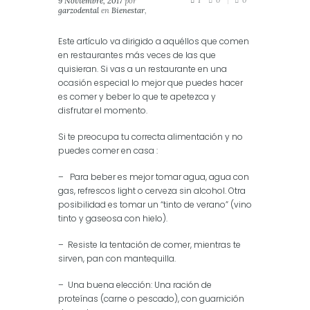
9 Noviembre, 2017
por
1
0
0
garzodental
en
Bienestar
,
Consejos
,
Salud
Este artículo va dirigido a aquéllos que comen
en restaurantes más veces de las que
quisieran. Si vas a un restaurante en una
ocasión especial lo mejor que puedes hacer
es comer y beber lo que te apetezca y
disfrutar el momento.
Si te preocupa tu correcta alimentación y no
puedes comer en casa :
– Para beber es mejor tomar agua, agua con
gas, refrescos light o cerveza sin alcohol. Otra
posibilidad es tomar un “tinto de verano” (vino
tinto y gaseosa con hielo).
– Resiste la tentación de comer, mientras te
sirven, pan con mantequilla.
– Una buena elección: Una ración de
proteínas (carne o pescado), con guarnición