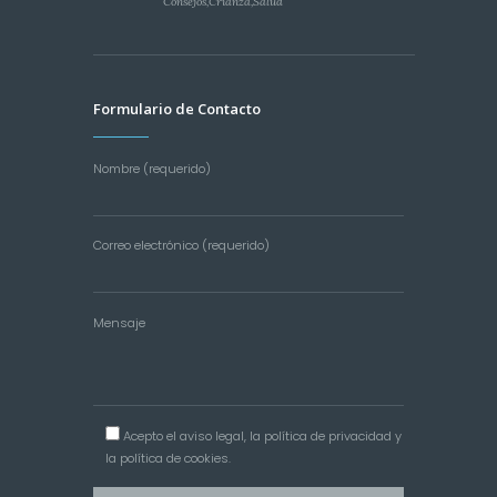
Consejos
,
Crianza
,
Salud
Formulario de Contacto
Nombre (requerido)
Correo electrónico (requerido)
Mensaje
Acepto el
aviso legal
, la
política de privacidad
y
la
política de cookies
.