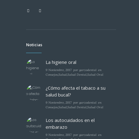
Noticias
La higiene oral
9 Noviembre, 2017
por
garzodental
en
Consejos
,
Salud
,
Salud Dental
,
Salud Oral
¿Cómo afecta el tabaco a su
salud bucal?
9 Noviembre, 2017
por
garzodental
en
Consejos
,
Salud
,
Salud Dental
,
Salud Oral
Los autocuidados en el
embarazo
9 Noviembre, 2017
por
garzodental
en