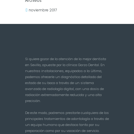
Archivos
noviembre
2017
Si quiere gozar de la atención de la mejor dentista
en Sevilla, apueste por la clínica Garzo Dental. En
nuestras instalaciones, equipadas a la última,
podemos ofrecerle un diagnóstico detallado del
estado de su boca a través de un sistema
avanzado de radiología digital, con una dosis de
radiación extremadamente reducida y una alta
precisión.
De este modo, podremos prestarle cualquiera de los
principales tratamientos de odontología a través de
un equipo humano que destaca tanto por su
preparación como por su vocación de servicio.