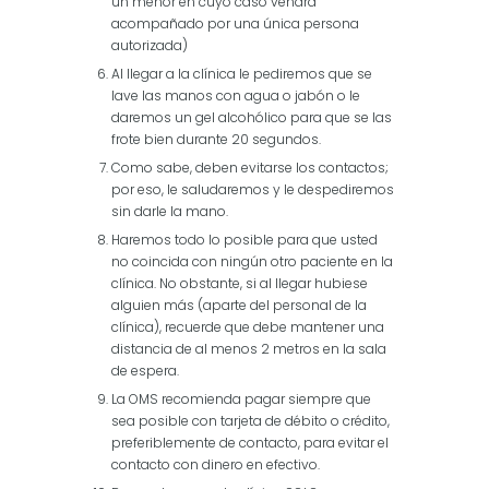
un menor en cuyo caso vendrá
acompañado por una única persona
autorizada)
Al llegar a la clínica le pediremos que se
lave las manos con agua o jabón o le
daremos un gel alcohólico para que se las
frote bien durante 20 segundos.
Como sabe, deben evitarse los contactos;
por eso, le saludaremos y le despediremos
sin darle la mano.
Haremos todo lo posible para que usted
no coincida con ningún otro paciente en la
clínica. No obstante, si al llegar hubiese
alguien más (aparte del personal de la
clínica), recuerde que debe mantener una
distancia de al menos 2 metros en la sala
de espera.
La OMS recomienda pagar siempre que
sea posible con tarjeta de débito o crédito,
preferiblemente de contacto, para evitar el
contacto con dinero en efectivo.