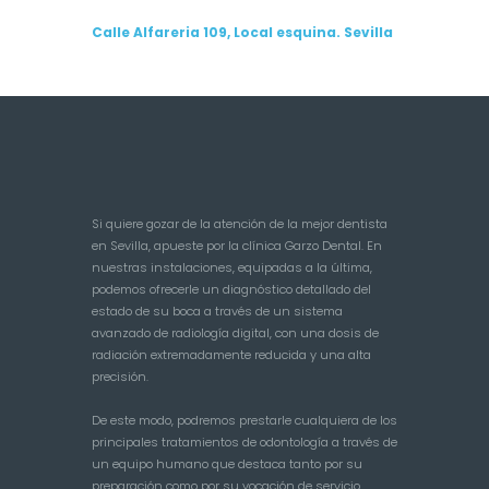
Calle Alfareria 109, Local esquina. Sevilla
Si quiere gozar de la atención de la mejor dentista
en Sevilla, apueste por la clínica Garzo Dental. En
nuestras instalaciones, equipadas a la última,
podemos ofrecerle un diagnóstico detallado del
estado de su boca a través de un sistema
avanzado de radiología digital, con una dosis de
radiación extremadamente reducida y una alta
precisión.
De este modo, podremos prestarle cualquiera de los
principales tratamientos de odontología a través de
un equipo humano que destaca tanto por su
preparación como por su vocación de servicio.