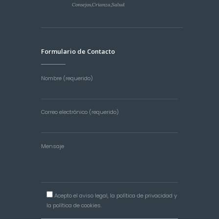
Consejos
,
Crianza
,
Salud
Formulario de Contacto
Nombre (requerido)
Correo electrónico (requerido)
Mensaje
Acepto el
aviso legal
, la
política de privacidad
y
la
política de cookies
.