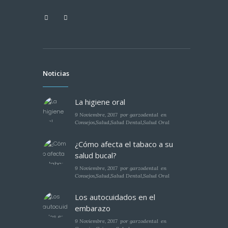
Noticias
La higiene oral
9 Noviembre, 2017
por
garzodental
en
Consejos
,
Salud
,
Salud Dental
,
Salud Oral
¿Cómo afecta el tabaco a su
salud bucal?
9 Noviembre, 2017
por
garzodental
en
Consejos
,
Salud
,
Salud Dental
,
Salud Oral
Los autocuidados en el
embarazo
9 Noviembre, 2017
por
garzodental
en