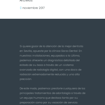
Archivos
noviembre
2017
Si quiere gozar de la atención de la mejor dentista
en Sevilla, apueste por la clínica Garzo Dental. En
nuestras instalaciones, equipadas a la última,
podemos ofrecerle un diagnóstico detallado del
estado de su boca a través de un sistema
avanzado de radiología digital, con una dosis de
radiación extremadamente reducida y una alta
precisión.
De este modo, podremos prestarle cualquiera de los
principales tratamientos de odontología a través de
un equipo humano que destaca tanto por su
preparación como por su vocación de servicio.