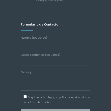
Consejos
,
Crianza
,
Salud
Formulario de Contacto
Nombre (requerido)
Correo electrónico (requerido)
Mensaje
Acepto el
aviso legal
, la
política de privacidad
y
la
política de cookies
.