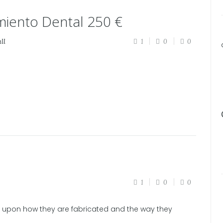
iento Dental 250 €
ll
1
0
0
1
0
0
 upon how they are fabricated and the way they