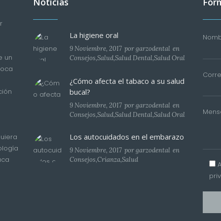
Noticias
Form
r
La higiene oral
Nombr
9 Noviembre, 2017
por
garzodental
en
e un
Consejos
,
Salud
,
Salud Dental
,
Salud Oral
boca
Corre
¿Cómo afecta el tabaco a su salud
bucal?
ción
9 Noviembre, 2017
por
garzodental
en
Mens
Consejos
,
Salud
,
Salud Dental
,
Salud Oral
Los autocuidados en el embarazo
uiera
ología
9 Noviembre, 2017
por
garzodental
en
aca
Consejos
,
Crianza
,
Salud
pri