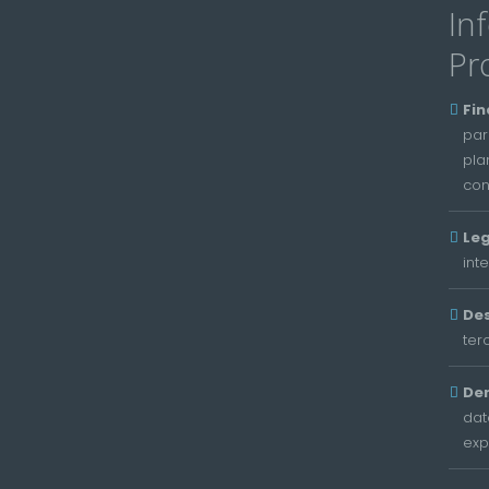
In
Pr
Fin
par
pla
con
Leg
int
Des
ter
De
dat
exp