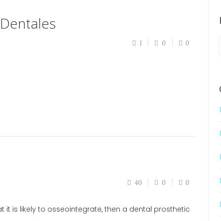
 Dentales
1
0
0
40
0
0
at it is likely to osseointegrate, then a dental prosthetic