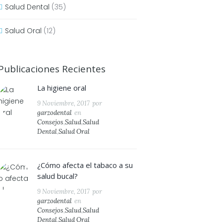
Salud Dental
(35)
Salud Oral
(12)
Publicaciones Recientes
La higiene oral
9 Noviembre, 2017
por
garzodental
en
Consejos
,
Salud
,
Salud
Dental
,
Salud Oral
¿Cómo afecta el tabaco a su
salud bucal?
9 Noviembre, 2017
por
garzodental
en
Consejos
,
Salud
,
Salud
Dental
,
Salud Oral