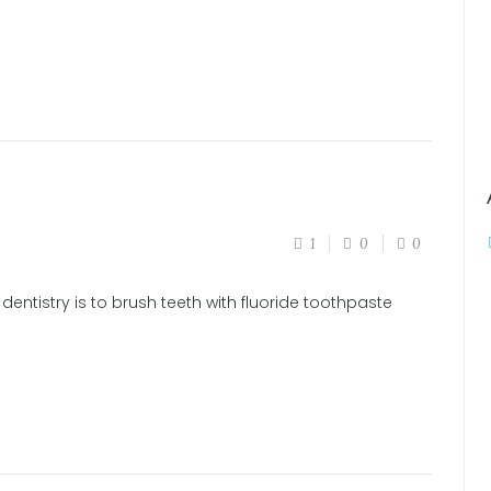
1
0
0
entistry is to brush teeth with fluoride toothpaste