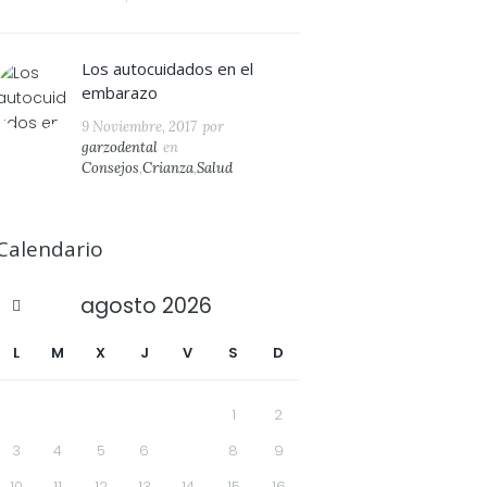
Los autocuidados en el
embarazo
9 Noviembre, 2017
por
garzodental
en
Consejos
,
Crianza
,
Salud
Calendario
agosto
2026
L
M
X
J
V
S
D
1
2
3
4
5
6
7
8
9
10
11
12
13
14
15
16