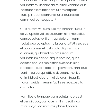
ut labore et dolore magnam aliquam quaerat
voluptatem. Ut enim ad minima veniam, quis
nostrum exercitationem ullam corporis
suscipit laboriosam, nisi ut aliquid ex ea
commodi consequatur?
Quis autem vel eum iure reprehenderit, qui in
ea voluptate velit esse, quam nihil molestiae
consequatur, vel illum, qui dolorem eum
fugiat, quo voluptas nulla pariatur? At vero eos
et accusamus et iusto odio dignissimos
ducimus, qui blanditiis praesentium
voluptatum deleniti atque corrupti, quos
dolores et quas molestias excepturi sint,
obcaecati cupiditate non provident, similique
sunt in culpa, qui officia deserunt mollitia
animi, id est laborum et dolorum fuga. Et
harum quidem rerum facilis est et expedita
distinctio.
Nam libero tempore, cum soluta nobis est
eligendi optio, cumque nihil impedit, quo
minus id, quod maxime placeat, facere