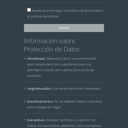
Acepto el
aviso legal
, la
política de privacidad
y
la
política de cookies
.
Información sobre
Protección de Datos
Finalidad:
Obtención de tu consentimiento
para responder a las cuestiones que nos
planteas a través de nuestro formulario de
contacto.
Legitimación:
Consentimiento del interesado.
Destinatarios:
No se cederán datos a terceros,
salvo obligación legal.
Derechos:
Acceder, rectificar y suprimir los
datos, así como otros derechos, como se explica