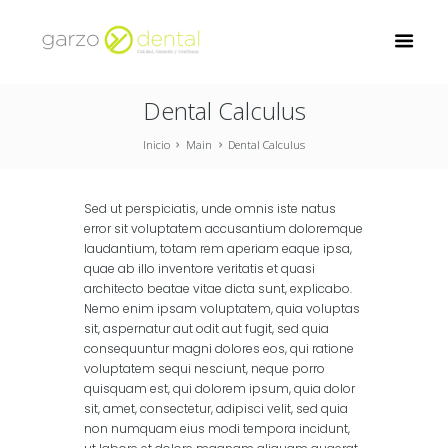
Dental Calculus
Inicio
Main
Dental Calculus
Sed ut perspiciatis, unde omnis iste natus
error sit voluptatem accusantium doloremque
laudantium, totam rem aperiam eaque ipsa,
quae ab illo inventore veritatis et quasi
architecto beatae vitae dicta sunt, explicabo.
Nemo enim ipsam voluptatem, quia voluptas
sit, aspernatur aut odit aut fugit, sed quia
consequuntur magni dolores eos, qui ratione
voluptatem sequi nesciunt, neque porro
quisquam est, qui dolorem ipsum, quia dolor
sit, amet, consectetur, adipisci velit, sed quia
non numquam eius modi tempora incidunt,