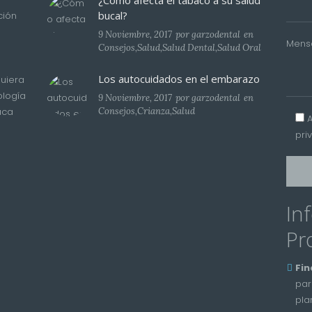
¿Cómo afecta el tabaco a su salud
bucal?
ción
9 Noviembre, 2017
por
garzodental
en
Mens
Consejos
,
Salud
,
Salud Dental
,
Salud Oral
Los autocuidados en el embarazo
uiera
ología
9 Noviembre, 2017
por
garzodental
en
aca
Consejos
,
Crianza
,
Salud
pri
In
Pr
Fin
par
pla