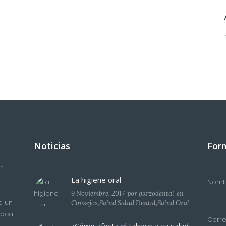
Noticias
Form
r
La higiene oral
Nombr
9 Noviembre, 2017
por
garzodental
en
e un
Consejos
,
Salud
,
Salud Dental
,
Salud Oral
boca
Corre