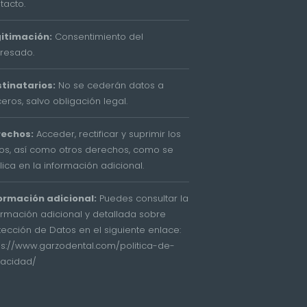
tacto.
itimación:
Consentimiento del
eresado.
tinatarios:
No se cederán datos a
ceros, salvo obligación legal.
rechos:
Acceder, rectificar y suprimir los
os, así como otros derechos, como se
lica en la información adicional.
ormación adicional:
Puedes consultar la
ormación adicional y detallada sobre
tección de Datos en el siguiente enlace:
ps://www.garzodental.com/politica-de-
vacidad/