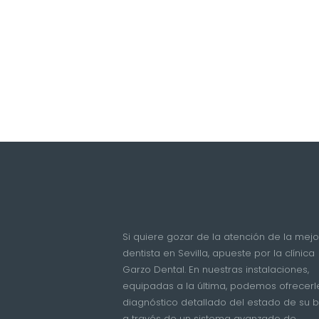
Si quiere gozar de la atención de la mejo
dentista en Sevilla, apueste por la clínica
Garzo Dental. En nuestras instalaciones,
equipadas a la última, podemos ofrecerl
diagnóstico detallado del estado de su 
a través de un sistema avanzado de