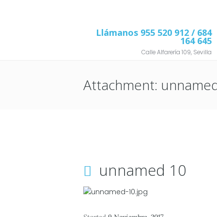
Llámanos
955 520 912
/ 684
164 645
Calle Alfarería 109, Sevilla
Attachment: unname
unnamed 10