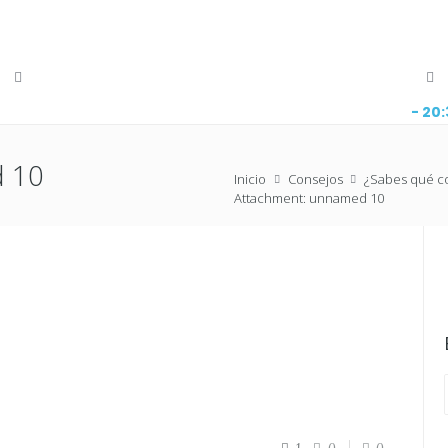
- 20
d 10
Inicio
Consejos
¿Sabes qué co
Attachment: unnamed 10