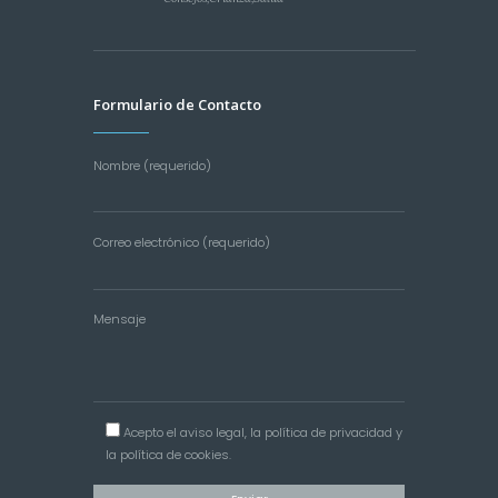
Formulario de Contacto
Nombre (requerido)
Correo electrónico (requerido)
Mensaje
Acepto el
aviso legal
, la
política de privacidad
y
la
política de cookies
.