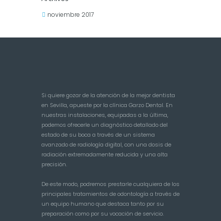
noviembre 2017
Si quiere gozar de la atención de la mejor dentista
en Sevilla, apueste por la clínica Garzo Dental. En
nuestras instalaciones, equipadas a la última,
podemos ofrecerle un diagnóstico detallado del
estado de su boca a través de un sistema
avanzado de radiología digital, con una dosis de
radiación extremadamente reducida y una alta
precisión.
De este modo, podremos prestarle cualquiera de los
principales tratamientos de odontología a través de
un equipo humano que destaca tanto por su
preparación como por su vocación de servicio.