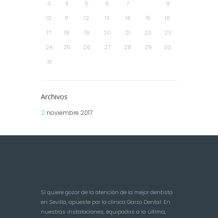
3
4
5
6
7
8
9
10
11
12
13
14
15
16
17
18
19
20
21
22
23
24
25
26
27
28
29
30
31
Archivos
noviembre 2017
Si quiere gozar de la atención de la mejor dentista
en Sevilla, apueste por la clínica Garzo Dental. En
nuestras instalaciones, equipadas a la última,