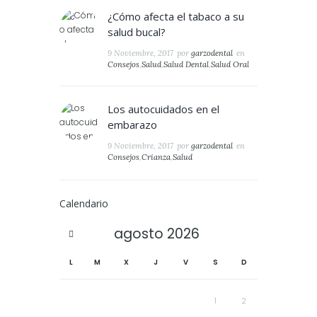
¿Cómo afecta el tabaco a su
salud bucal?
9 Noviembre, 2017
por
garzodental
en
Consejos
,
Salud
,
Salud Dental
,
Salud Oral
Los autocuidados en el
embarazo
9 Noviembre, 2017
por
garzodental
en
Consejos
,
Crianza
,
Salud
Calendario
agosto
2026
L
M
X
J
V
S
D
1
2