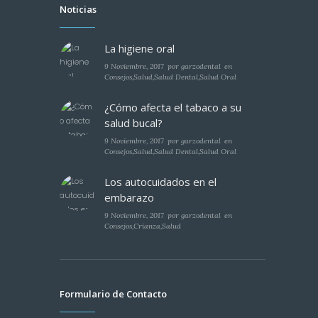
Noticias
La higiene oral
9 Noviembre, 2017
por
garzodental
en
Consejos
,
Salud
,
Salud Dental
,
Salud Oral
¿Cómo afecta el tabaco a su
salud bucal?
9 Noviembre, 2017
por
garzodental
en
Consejos
,
Salud
,
Salud Dental
,
Salud Oral
Los autocuidados en el
embarazo
9 Noviembre, 2017
por
garzodental
en
Consejos
,
Crianza
,
Salud
Formulario de Contacto