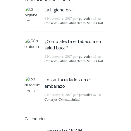
La higiene oral
9 Noviembre, 2017
por
garzodental
en
Consejos
,
Salud
,
Salud Dental
,
Salud Oral
¿Cómo afecta el tabaco a su
salud bucal?
9 Noviembre, 2017
por
garzodental
en
Consejos
,
Salud
,
Salud Dental
,
Salud Oral
Los autocuidados en el
embarazo
9 Noviembre, 2017
por
garzodental
en
Consejos
,
Crianza
,
Salud
Calendario