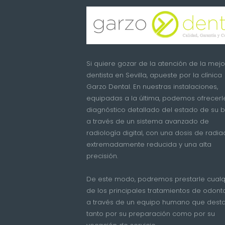
Si quiere gozar de la atención de la mejo
dentista en Sevilla, apueste por la clínica
Garzo Dental. En nuestras instalaciones,
equipadas a la última, podemos ofrecerl
diagnóstico detallado del estado de su 
a través de un sistema avanzado de
radiología digital, con una dosis de radia
extremadamente reducida y una alta
precisión.
De este modo, podremos prestarle cualq
de los principales tratamientos de odont
a través de un equipo humano que dest
tanto por su preparación como por su