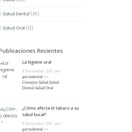
Salud Dental
(35)
Salud Oral
(12)
Publicaciones Recientes
La higiene oral
9 Noviembre, 2017
por
garzodental
en
Consejos
,
Salud
,
Salud
Dental
,
Salud Oral
¿Cómo afecta el tabaco a su
salud bucal?
9 Noviembre, 2017
por
garzodental
en