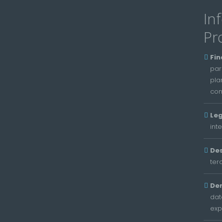
In
Pr
Fin
par
pla
con
Leg
int
Des
ter
De
dat
exp