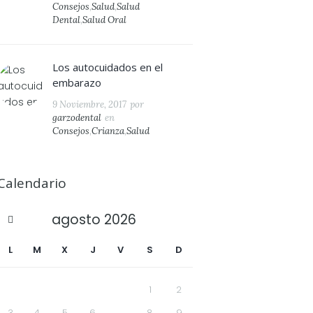
Consejos
,
Salud
,
Salud
Dental
,
Salud Oral
Los autocuidados en el
embarazo
9 Noviembre, 2017
por
garzodental
en
Consejos
,
Crianza
,
Salud
Calendario
agosto
2026
L
M
X
J
V
S
D
1
2
3
4
5
6
7
8
9