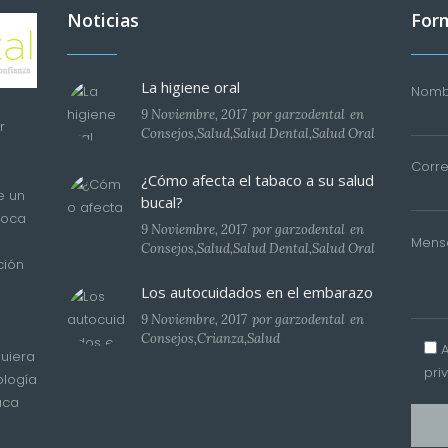
Noticias
Form
La higiene oral
Nombr
9 Noviembre, 2017
por
garzodental
en
r
Consejos
,
Salud
,
Salud Dental
,
Salud Oral
Corre
¿Cómo afecta el tabaco a su salud
e un
bucal?
boca
9 Noviembre, 2017
por
garzodental
en
Mens
Consejos
,
Salud
,
Salud Dental
,
Salud Oral
ción
Los autocuidados en el embarazo
9 Noviembre, 2017
por
garzodental
en
Consejos
,
Crianza
,
Salud
uiera
pri
ología
aca