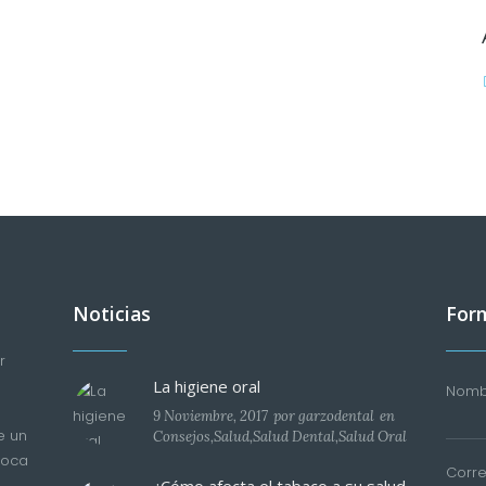
Noticias
Form
r
La higiene oral
Nombr
9 Noviembre, 2017
por
garzodental
en
e un
Consejos
,
Salud
,
Salud Dental
,
Salud Oral
boca
Corre