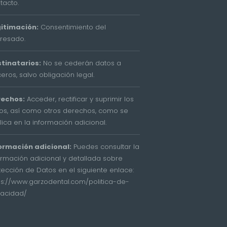
tacto.
itimación:
Consentimiento del
eresado.
tinatarios:
No se cederán datos a
ceros, salvo obligación legal.
rechos:
Acceder, rectificar y suprimir los
os, así como otros derechos, como se
lica en la información adicional.
ormación adicional:
Puedes consultar la
ormación adicional y detallada sobre
tección de Datos en el siguiente enlace:
ps://www.garzodental.com/politica-de-
vacidad/