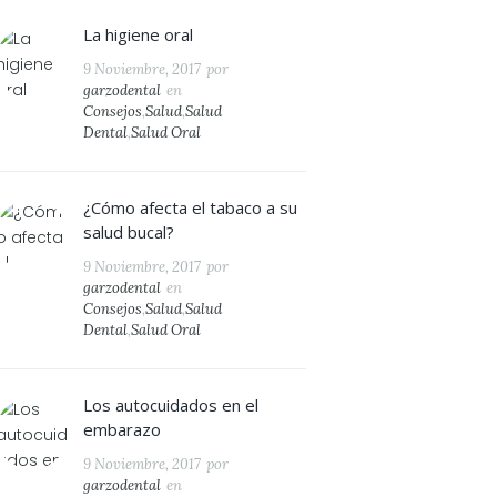
La higiene oral
9 Noviembre, 2017
por
garzodental
en
Consejos
,
Salud
,
Salud
Dental
,
Salud Oral
¿Cómo afecta el tabaco a su
salud bucal?
9 Noviembre, 2017
por
garzodental
en
Consejos
,
Salud
,
Salud
Dental
,
Salud Oral
Los autocuidados en el
embarazo
9 Noviembre, 2017
por
garzodental
en