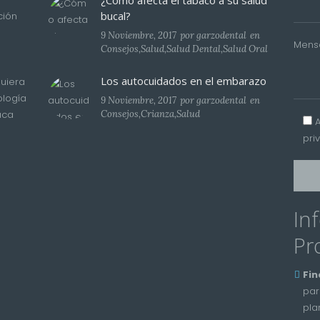
¿Cómo afecta el tabaco a su salud
bucal?
ción
9 Noviembre, 2017
por
garzodental
en
Mens
Consejos
,
Salud
,
Salud Dental
,
Salud Oral
Los autocuidados en el embarazo
uiera
ología
9 Noviembre, 2017
por
garzodental
en
aca
Consejos
,
Crianza
,
Salud
pri
In
Pr
Fin
par
pla