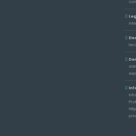
con
Leg
int
Des
ter
De
dat
exp
Inf
inf
Pro
htt
pri