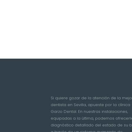
Si quiere gozar de la atención de la mejo
dentista en Sevilla, apueste por la clínica
Garzo Dental. En nuestras instalaciones,
equipadas a la última, podemos ofrecerl
diagnóstico detallado del estado de su 
a través de un sistema avanzado de