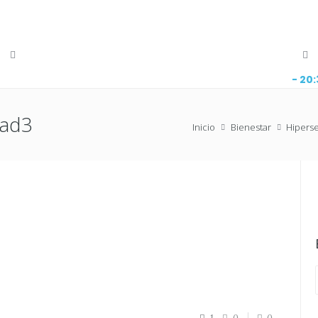
- 20
dad3
Inicio
Bienestar
Hiperse