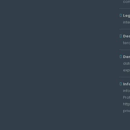
con
Leg
int
Des
ter
De
dat
exp
Inf
inf
Pro
htt
pri