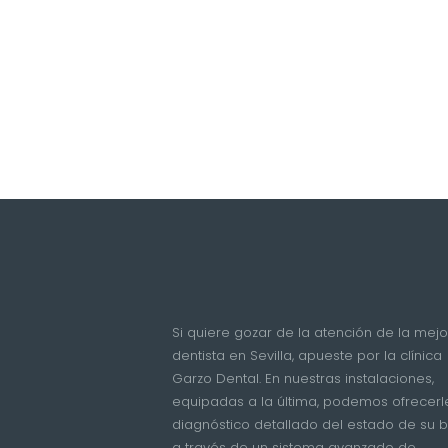
Si quiere gozar de la atención de la mejo
dentista en Sevilla, apueste por la clínica
Garzo Dental. En nuestras instalaciones,
equipadas a la última, podemos ofrecerl
diagnóstico detallado del estado de su 
a través de un sistema avanzado de