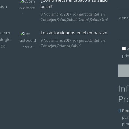
¿Cómo afecta el tabaco a su salud
bucal?
ción
9 Noviembre, 2017
por
garzodental
en
Mens
Consejos
,
Salud
,
Salud Dental
,
Salud Oral
Los autocuidados en el embarazo
uiera
ología
9 Noviembre, 2017
por
garzodental
en
aca
Consejos
,
Crianza
,
Salud
pri
In
Pr
Fin
par
pla