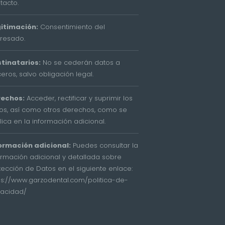
tacto.
itimación:
Consentimiento del
eresado.
tinatarios:
No se cederán datos a
ceros, salvo obligación legal.
rechos:
Acceder, rectificar y suprimir los
os, así como otros derechos, como se
lica en la información adicional.
ormación adicional:
Puedes consultar la
ormación adicional y detallada sobre
tección de Datos en el siguiente enlace:
ps://www.garzodental.com/politica-de-
vacidad/