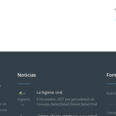
Noticias
Form
r
La higiene oral
Nombr
9 Noviembre, 2017
por
garzodental
en
e un
Consejos
,
Salud
,
Salud Dental
,
Salud Oral
boca
Corre