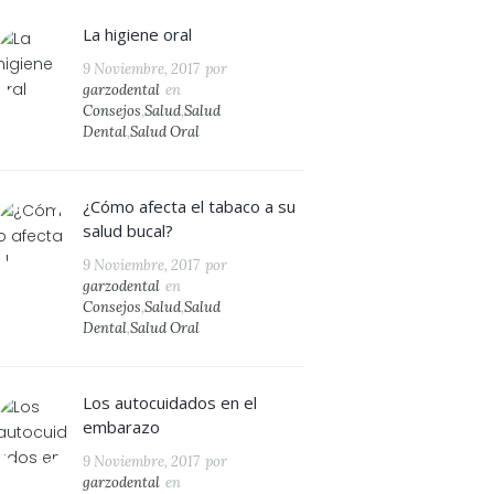
La higiene oral
9 Noviembre, 2017
por
garzodental
en
Consejos
,
Salud
,
Salud
Dental
,
Salud Oral
¿Cómo afecta el tabaco a su
salud bucal?
9 Noviembre, 2017
por
garzodental
en
Consejos
,
Salud
,
Salud
Dental
,
Salud Oral
Los autocuidados en el
embarazo
9 Noviembre, 2017
por
garzodental
en