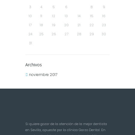
3
4
5
6
7
8
9
10
11
12
13
14
15
16
17
18
19
20
21
22
23
24
25
26
27
28
29
30
31
Archivos
noviembre 2017
Si quiere gozar de la atención de la mejor dentista
en Sevilla, apueste por la clínica Garzo Dental. En