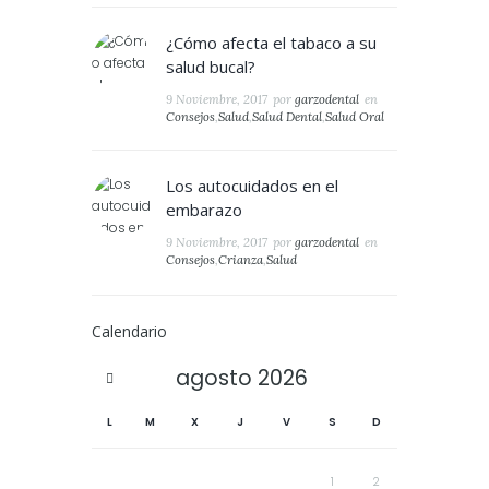
¿Cómo afecta el tabaco a su
salud bucal?
9 Noviembre, 2017
por
garzodental
en
Consejos
,
Salud
,
Salud Dental
,
Salud Oral
Los autocuidados en el
embarazo
9 Noviembre, 2017
por
garzodental
en
Consejos
,
Crianza
,
Salud
Calendario
agosto
2026
L
M
X
J
V
S
D
1
2