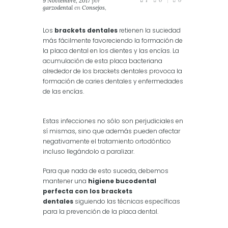
9 Noviembre, 2017
por
1
0
0
garzodental
en
Consejos
,
Estética
,
Salud
,
Salud
Dental
Los
brackets dentales
retienen la suciedad
más fácilmente favoreciendo la formación de
la placa dental en los dientes y las encías. La
acumulación de esta placa bacteriana
alrededor de los brackets dentales provoca la
formación de caries dentales y enfermedades
de las encías.
Estas infecciones no sólo son perjudiciales en
sí mismas, sino que además pueden afectar
negativamente el tratamiento ortodóntico
incluso llegándolo a paralizar.
Para que nada de esto suceda, debemos
mantener una
higiene bucodental
perfecta con los brackets
dentales
siguiendo las técnicas específicas
para la prevención de la placa dental.