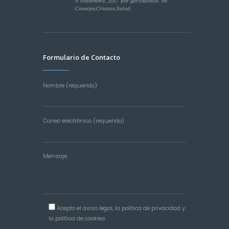
9 Noviembre, 2017
por
garzodental
en
Consejos
,
Crianza
,
Salud
Formulario de Contacto
Nombre (requerido)
Correo electrónico (requerido)
Mensaje
Acepto el
aviso legal
, la
política de privacidad
y
la
política de cookies
.