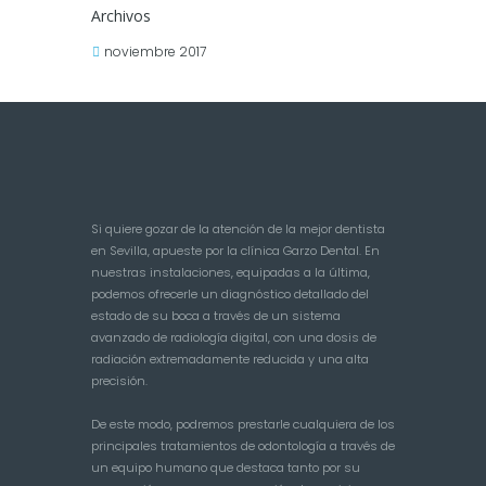
Archivos
noviembre 2017
Si quiere gozar de la atención de la mejor dentista
en Sevilla, apueste por la clínica Garzo Dental. En
nuestras instalaciones, equipadas a la última,
podemos ofrecerle un diagnóstico detallado del
estado de su boca a través de un sistema
avanzado de radiología digital, con una dosis de
radiación extremadamente reducida y una alta
precisión.
De este modo, podremos prestarle cualquiera de los
principales tratamientos de odontología a través de
un equipo humano que destaca tanto por su