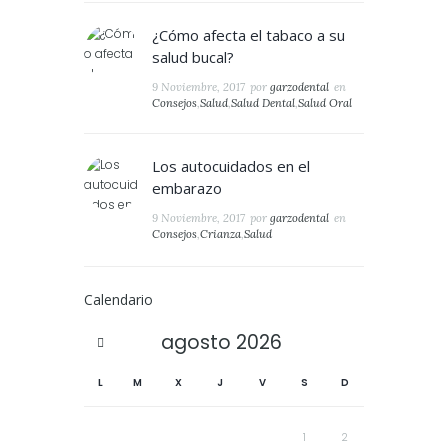
¿Cómo afecta el tabaco a su
salud bucal?
9 Noviembre, 2017
por
garzodental
en
Consejos
,
Salud
,
Salud Dental
,
Salud Oral
Los autocuidados en el
embarazo
9 Noviembre, 2017
por
garzodental
en
Consejos
,
Crianza
,
Salud
Calendario
agosto
2026
L
M
X
J
V
S
D
1
2