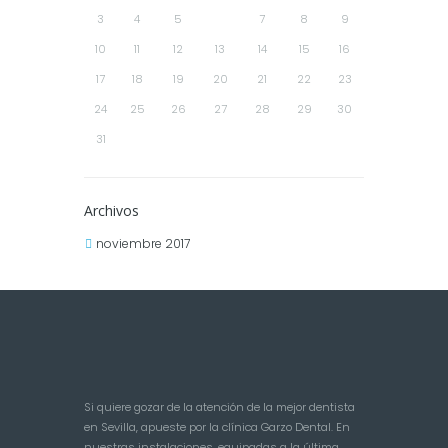
3
4
5
6
7
8
9
10
11
12
13
14
15
16
17
18
19
20
21
22
23
24
25
26
27
28
29
30
31
Archivos
noviembre 2017
Si quiere gozar de la atención de la mejor dentista
en Sevilla, apueste por la clínica Garzo Dental. En
nuestras instalaciones, equipadas a la última,