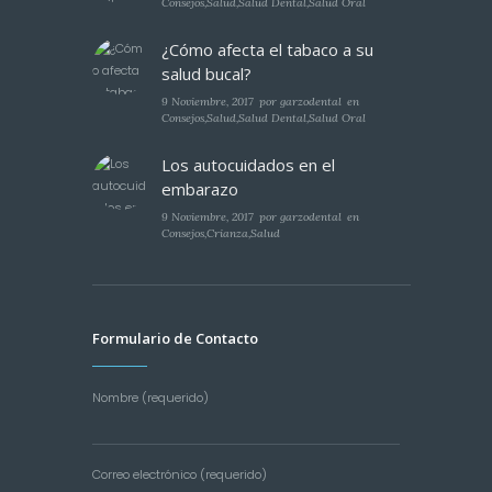
Consejos
,
Salud
,
Salud Dental
,
Salud Oral
¿Cómo afecta el tabaco a su
salud bucal?
9 Noviembre, 2017
por
garzodental
en
Consejos
,
Salud
,
Salud Dental
,
Salud Oral
Los autocuidados en el
embarazo
9 Noviembre, 2017
por
garzodental
en
Consejos
,
Crianza
,
Salud
Formulario de Contacto
Nombre (requerido)
Correo electrónico (requerido)