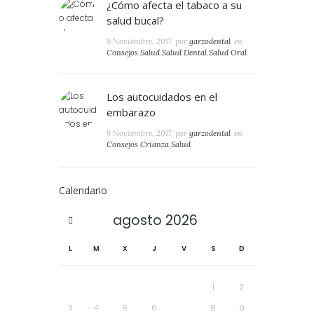
¿Cómo afecta el tabaco a su
salud bucal?
9 Noviembre, 2017
por
garzodental
en
Consejos
,
Salud
,
Salud Dental
,
Salud Oral
Los autocuidados en el
embarazo
9 Noviembre, 2017
por
garzodental
en
Consejos
,
Crianza
,
Salud
Calendario
agosto
2026
L
M
X
J
V
S
D
1
2
3
4
5
6
7
8
9