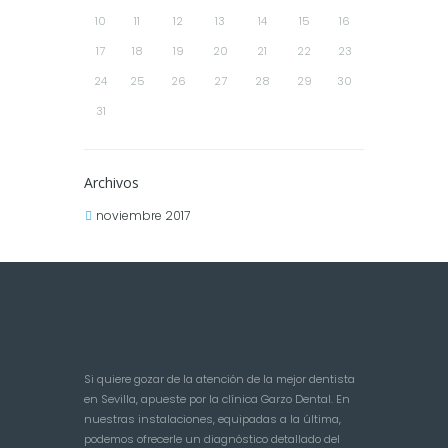
10
11
12
13
14
15
16
17
18
19
20
21
22
23
24
25
26
27
28
29
30
31
Archivos
noviembre 2017
Si quiere gozar de la atención de la mejor dentista
en Sevilla, apueste por la clínica Garzo Dental. En
nuestras instalaciones, equipadas a la última,
podemos ofrecerle un diagnóstico detallado del