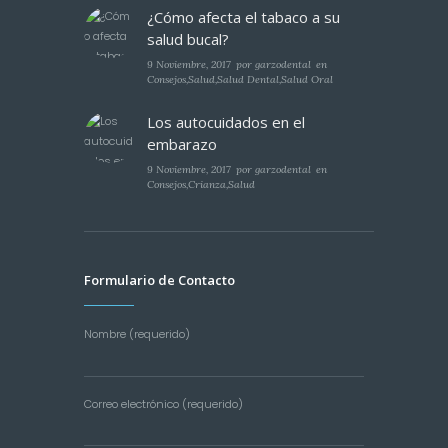
¿Cómo afecta el tabaco a su
salud bucal?
9 Noviembre, 2017
por
garzodental
en
Consejos
,
Salud
,
Salud Dental
,
Salud Oral
Los autocuidados en el
embarazo
9 Noviembre, 2017
por
garzodental
en
Consejos
,
Crianza
,
Salud
Formulario de Contacto
Nombre (requerido)
Correo electrónico (requerido)