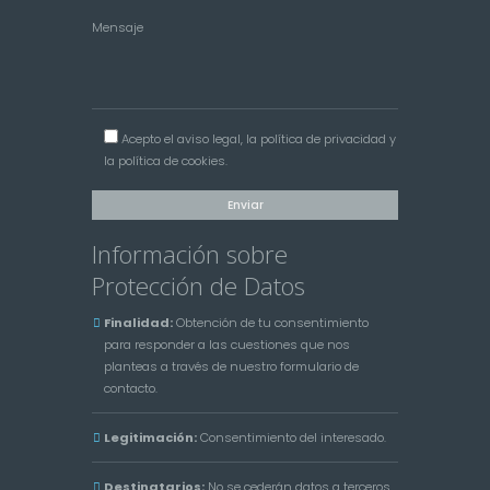
Mensaje
Acepto el
aviso legal
, la
política de privacidad
y
la
política de cookies
.
Información sobre
Protección de Datos
Finalidad:
Obtención de tu consentimiento
para responder a las cuestiones que nos
planteas a través de nuestro formulario de
contacto.
Legitimación:
Consentimiento del interesado.
Destinatarios:
No se cederán datos a terceros,