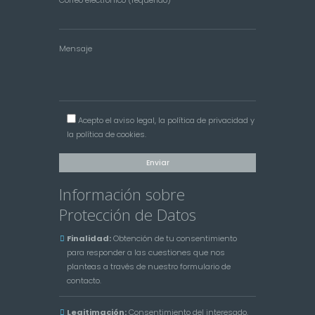
Mensaje
Acepto el
aviso legal
, la
política de privacidad
y
la
política de cookies
.
Información sobre
Protección de Datos
Finalidad:
Obtención de tu consentimiento
para responder a las cuestiones que nos
planteas a través de nuestro formulario de
contacto.
Legitimación:
Consentimiento del interesado.