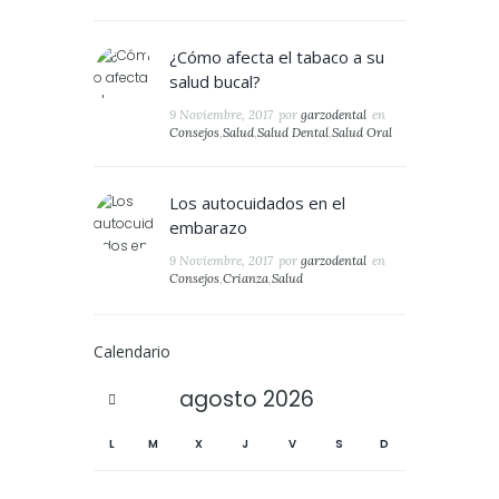
¿Cómo afecta el tabaco a su
salud bucal?
9 Noviembre, 2017
por
garzodental
en
Consejos
,
Salud
,
Salud Dental
,
Salud Oral
Los autocuidados en el
embarazo
9 Noviembre, 2017
por
garzodental
en
Consejos
,
Crianza
,
Salud
Calendario
agosto
2026
L
M
X
J
V
S
D