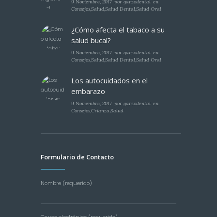
9 Noviembre, 2017
por
garzodental
en
Consejos
,
Salud
,
Salud Dental
,
Salud Oral
¿Cómo afecta el tabaco a su
salud bucal?
9 Noviembre, 2017
por
garzodental
en
Consejos
,
Salud
,
Salud Dental
,
Salud Oral
Los autocuidados en el
embarazo
9 Noviembre, 2017
por
garzodental
en
Consejos
,
Crianza
,
Salud
Formulario de Contacto
Nombre (requerido)
Correo electrónico (requerido)