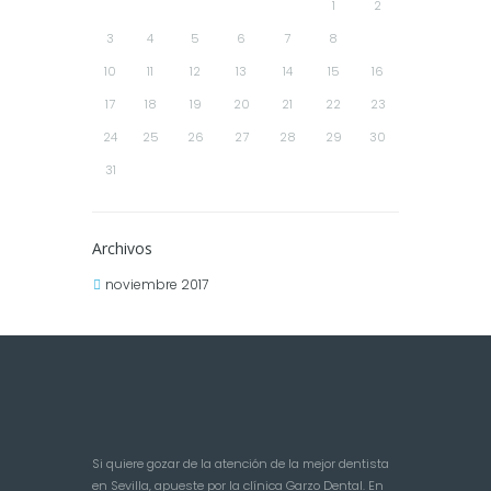
1
2
3
4
5
6
7
8
9
10
11
12
13
14
15
16
17
18
19
20
21
22
23
24
25
26
27
28
29
30
31
Archivos
noviembre 2017
Si quiere gozar de la atención de la mejor dentista
en Sevilla, apueste por la clínica Garzo Dental. En