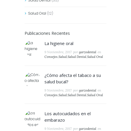
Salud Dental
(35)
Salud Oral
(12)
Publicaciones Recientes
La higiene oral
9 Noviembre, 2017
por
garzodental
en
Consejos
,
Salud
,
Salud Dental
,
Salud Oral
¿Cómo afecta el tabaco a su
salud bucal?
9 Noviembre, 2017
por
garzodental
en
Consejos
,
Salud
,
Salud Dental
,
Salud Oral
Los autocuidados en el
embarazo
9 Noviembre, 2017
por
garzodental
en