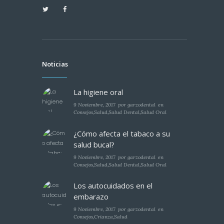
Noticias
La higiene oral
9 Noviembre, 2017
por
garzodental
en
Consejos
,
Salud
,
Salud Dental
,
Salud Oral
¿Cómo afecta el tabaco a su
salud bucal?
9 Noviembre, 2017
por
garzodental
en
Consejos
,
Salud
,
Salud Dental
,
Salud Oral
Los autocuidados en el
embarazo
9 Noviembre, 2017
por
garzodental
en
Consejos
,
Crianza
,
Salud