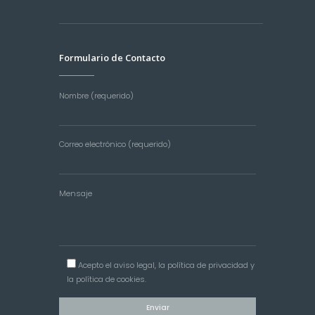
Formulario de Contacto
Nombre (requerido)
Correo electrónico (requerido)
Mensaje
Acepto el
aviso legal
, la
política de privacidad
y
la
política de cookies
.