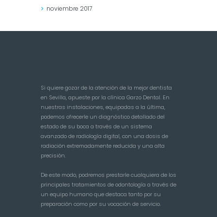
noviembre
2017
Si quiere gozar de la atención de la mejor dentista
en Sevilla, apueste por la clínica Garzo Dental. En
nuestras instalaciones, equipadas a la última,
podemos ofrecerle un diagnóstico detallado del
estado de su boca a través de un sistema
avanzado de radiología digital, con una dosis de
radiación extremadamente reducida y una alta
precisión.
De este modo, podremos prestarle cualquiera de los
principales tratamientos de odontología a través de
un equipo humano que destaca tanto por su
preparación como por su vocación de servicio.