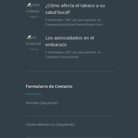
¿Cómo afecta el tabaco a su
salud bucal?
9 Noviembre, 2017
por
garzodental
en
Consejos
,
Salud
,
Salud Dental
,
Salud Oral
Los autocuidados en el
embarazo
9 Noviembre, 2017
por
garzodental
en
Consejos
,
Crianza
,
Salud
Formulario de Contacto
Nombre (requerido)
Correo electrónico (requerido)