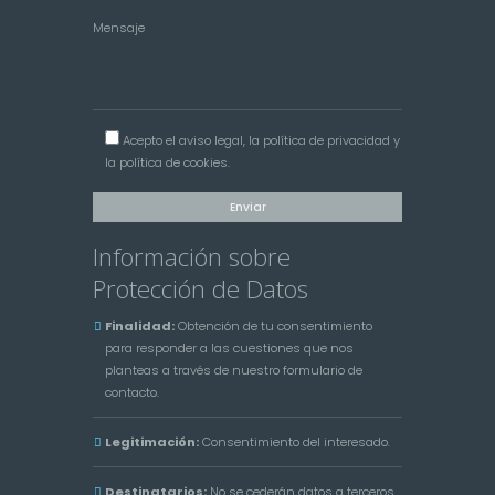
Mensaje
Acepto el
aviso legal
, la
política de privacidad
y
la
política de cookies
.
Información sobre
Protección de Datos
Finalidad:
Obtención de tu consentimiento
para responder a las cuestiones que nos
planteas a través de nuestro formulario de
contacto.
Legitimación:
Consentimiento del interesado.
Destinatarios:
No se cederán datos a terceros,