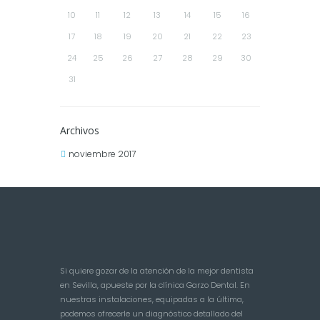
10
11
12
13
14
15
16
17
18
19
20
21
22
23
24
25
26
27
28
29
30
31
Archivos
noviembre 2017
Si quiere gozar de la atención de la mejor dentista
en Sevilla, apueste por la clínica Garzo Dental. En
nuestras instalaciones, equipadas a la última,
podemos ofrecerle un diagnóstico detallado del