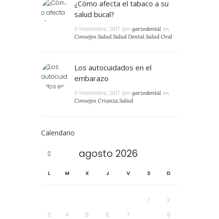
¿Cómo afecta el tabaco a su
salud bucal?
9 Noviembre, 2017
por
garzodental
en
Consejos
,
Salud
,
Salud Dental
,
Salud Oral
Los autocuidados en el
embarazo
9 Noviembre, 2017
por
garzodental
en
Consejos
,
Crianza
,
Salud
Calendario
agosto
2026
L
M
X
J
V
S
D
1
2
3
4
5
6
7
8
9