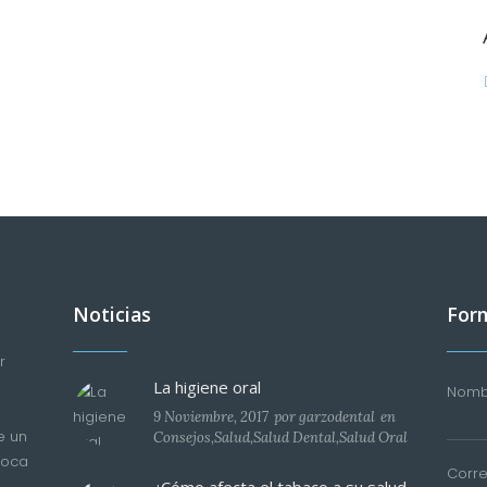
Noticias
Form
r
La higiene oral
Nombr
9 Noviembre, 2017
por
garzodental
en
e un
Consejos
,
Salud
,
Salud Dental
,
Salud Oral
boca
Corre