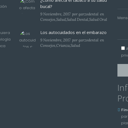
¿Cómo afecta el tabaco a su salud
bucal?
ción
9 Noviembre, 2017
por
garzodental
en
Mens
Consejos
,
Salud
,
Salud Dental
,
Salud Oral
Los autocuidados en el embarazo
uiera
ología
9 Noviembre, 2017
por
garzodental
en
aca
Consejos
,
Crianza
,
Salud
pri
In
Pr
Fin
par
pla