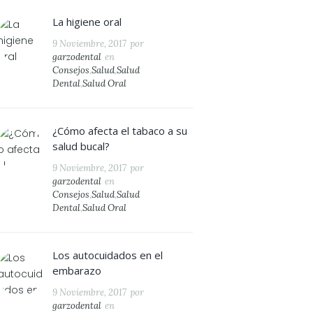
La higiene oral
9 Noviembre, 2017
por
garzodental
en
Consejos
,
Salud
,
Salud
Dental
,
Salud Oral
¿Cómo afecta el tabaco a su
salud bucal?
9 Noviembre, 2017
por
garzodental
en
Consejos
,
Salud
,
Salud
Dental
,
Salud Oral
Los autocuidados en el
embarazo
9 Noviembre, 2017
por
garzodental
en