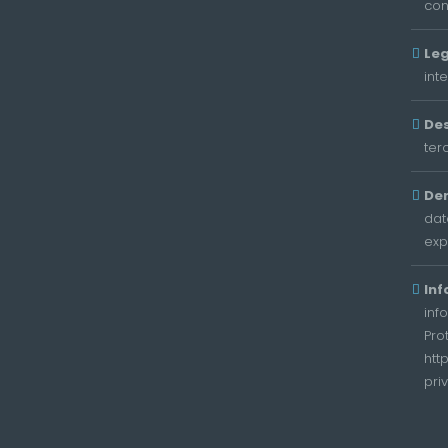
con
Leg
int
Des
ter
De
dat
exp
Inf
inf
Pro
htt
pri