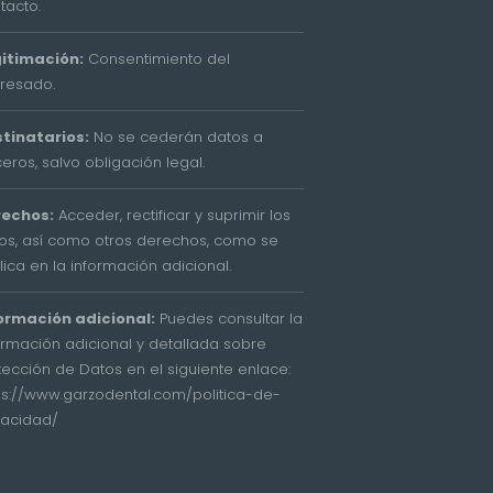
tacto.
itimación:
Consentimiento del
eresado.
tinatarios:
No se cederán datos a
ceros, salvo obligación legal.
rechos:
Acceder, rectificar y suprimir los
os, así como otros derechos, como se
lica en la información adicional.
ormación adicional:
Puedes consultar la
ormación adicional y detallada sobre
tección de Datos en el siguiente enlace:
ps://www.garzodental.com/politica-de-
vacidad/