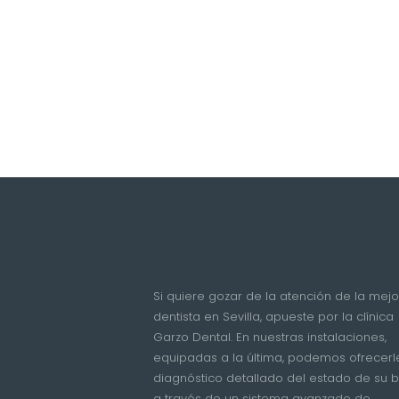
Si quiere gozar de la atención de la mejo
dentista en Sevilla, apueste por la clínica
Garzo Dental. En nuestras instalaciones,
equipadas a la última, podemos ofrecerl
diagnóstico detallado del estado de su 
a través de un sistema avanzado de