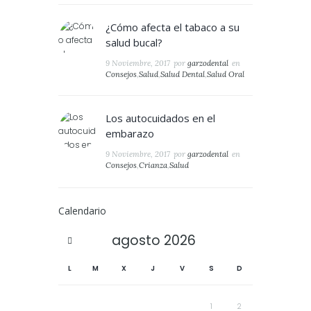
¿Cómo afecta el tabaco a su
salud bucal?
9 Noviembre, 2017
por
garzodental
en
Consejos
,
Salud
,
Salud Dental
,
Salud Oral
Los autocuidados en el
embarazo
9 Noviembre, 2017
por
garzodental
en
Consejos
,
Crianza
,
Salud
Calendario
agosto
2026
L
M
X
J
V
S
D
1
2