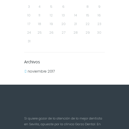
3
4
5
6
7
8
9
10
11
12
13
14
15
16
17
18
19
20
21
22
23
24
25
26
27
28
29
30
31
Archivos
noviembre 2017
Si quiere gozar de la atención de la mejor dentista
en Sevilla, apueste por la clínica Garzo Dental. En