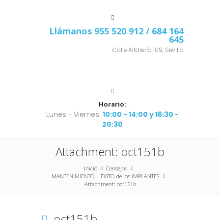
Llámanos
955 520 912
/ 684 164
645
Calle Alfarería 109, Sevilla
Horario:
Lunes - Viernes:
10:00 - 14:00 y 16:30 -
20:30
Attachment: oct151b
Inicio
Consejos
MANTENIMIENTO = ÉXITO de los IMPLANTES
Attachment: oct151b
oct151b