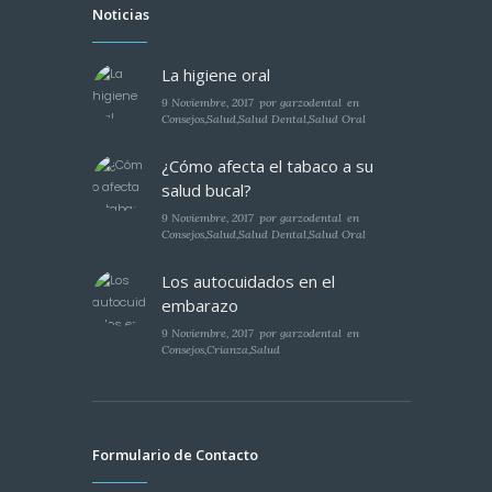
Noticias
La higiene oral
9 Noviembre, 2017
por
garzodental
en
Consejos
,
Salud
,
Salud Dental
,
Salud Oral
¿Cómo afecta el tabaco a su
salud bucal?
9 Noviembre, 2017
por
garzodental
en
Consejos
,
Salud
,
Salud Dental
,
Salud Oral
Los autocuidados en el
embarazo
9 Noviembre, 2017
por
garzodental
en
Consejos
,
Crianza
,
Salud
Formulario de Contacto