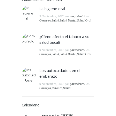
La higiene oral
9 Noviembre, 2017
por
garzodental
en
Consejos
,
Salud
,
Salud Dental
,
Salud Oral
¿Cómo afecta el tabaco a su
salud bucal?
9 Noviembre, 2017
por
garzodental
en
Consejos
,
Salud
,
Salud Dental
,
Salud Oral
Los autocuidados en el
embarazo
9 Noviembre, 2017
por
garzodental
en
Consejos
,
Crianza
,
Salud
Calendario