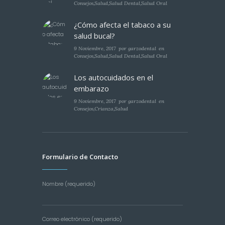
Consejos
,
Salud
,
Salud Dental
,
Salud Oral
¿Cómo afecta el tabaco a su
salud bucal?
9 Noviembre, 2017
por
garzodental
en
Consejos
,
Salud
,
Salud Dental
,
Salud Oral
Los autocuidados en el
embarazo
9 Noviembre, 2017
por
garzodental
en
Consejos
,
Crianza
,
Salud
Formulario de Contacto
Nombre (requerido)
Correo electrónico (requerido)