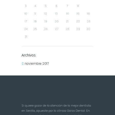
3
4
5
6
7
8
9
10
11
12
13
14
15
16
17
18
19
20
21
22
23
24
25
26
27
28
29
30
31
Archivos
noviembre 2017
Si quiere gozar de la atención de la mejor dentista
en Sevilla, apueste por la clínica Garzo Dental. En