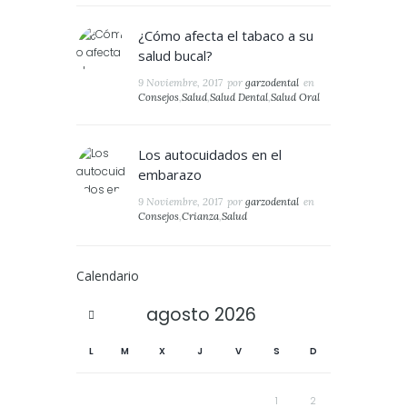
¿Cómo afecta el tabaco a su
salud bucal?
9 Noviembre, 2017
por
garzodental
en
Consejos
,
Salud
,
Salud Dental
,
Salud Oral
Los autocuidados en el
embarazo
9 Noviembre, 2017
por
garzodental
en
Consejos
,
Crianza
,
Salud
Calendario
agosto
2026
L
M
X
J
V
S
D
1
2