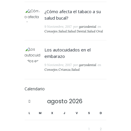
¿Cómo afecta el tabaco a su
salud bucal?
9 Noviembre, 2017
por
garzodental
en
Consejos
,
Salud
,
Salud Dental
,
Salud Oral
Los autocuidados en el
embarazo
9 Noviembre, 2017
por
garzodental
en
Consejos
,
Crianza
,
Salud
Calendario
agosto
2026
L
M
X
J
V
S
D
1
2