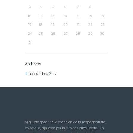
3
4
5
6
7
8
9
10
11
12
13
14
15
16
17
18
19
20
21
22
23
24
25
26
27
28
29
30
31
Archivos
noviembre 2017
Si quiere gozar de la atención de la mejor dentista
en Sevilla, apueste por la clínica Garzo Dental. En