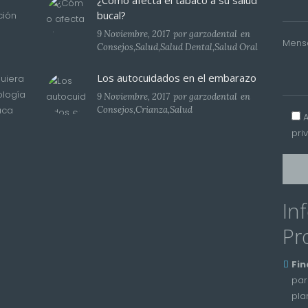
¿Cómo afecta el tabaco a su salud
bucal?
ción
9 Noviembre, 2017
por
garzodental
en
Mens
Consejos
,
Salud
,
Salud Dental
,
Salud Oral
Los autocuidados en el embarazo
uiera
ología
9 Noviembre, 2017
por
garzodental
en
aca
Consejos
,
Crianza
,
Salud
pri
In
Pr
Fin
par
pla