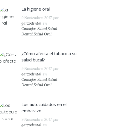
La higiene oral
9 Noviembre, 2017
por
garzodental
en
Consejos
,
Salud
,
Salud
Dental
,
Salud Oral
¿Cómo afecta el tabaco a su
salud bucal?
9 Noviembre, 2017
por
garzodental
en
Consejos
,
Salud
,
Salud
Dental
,
Salud Oral
Los autocuidados en el
embarazo
9 Noviembre, 2017
por
garzodental
en