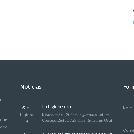
Noticias
Form
r
La higiene oral
Nombr
9 Noviembre, 2017
por
garzodental
en
e un
Consejos
,
Salud
,
Salud Dental
,
Salud Oral
boca
Corre