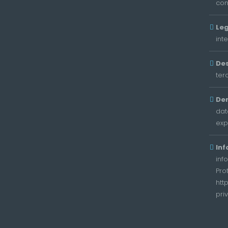
con
Leg
int
Des
ter
De
dat
exp
Inf
inf
Pro
htt
pri