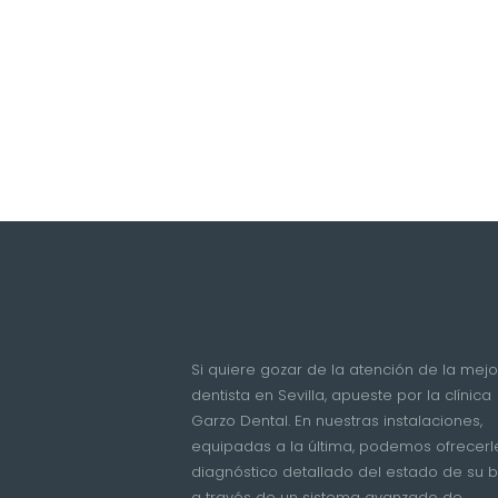
Si quiere gozar de la atención de la mejo
dentista en Sevilla, apueste por la clínica
Garzo Dental. En nuestras instalaciones,
equipadas a la última, podemos ofrecerl
diagnóstico detallado del estado de su 
a través de un sistema avanzado de