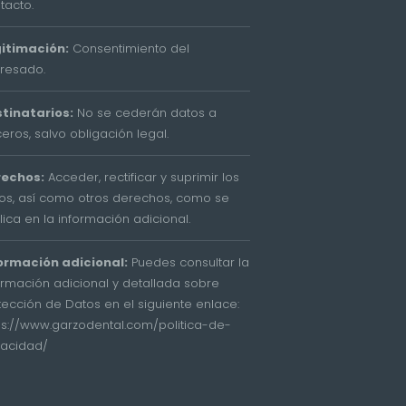
tacto.
itimación:
Consentimiento del
eresado.
tinatarios:
No se cederán datos a
ceros, salvo obligación legal.
rechos:
Acceder, rectificar y suprimir los
os, así como otros derechos, como se
lica en la información adicional.
ormación adicional:
Puedes consultar la
ormación adicional y detallada sobre
tección de Datos en el siguiente enlace:
ps://www.garzodental.com/politica-de-
vacidad/