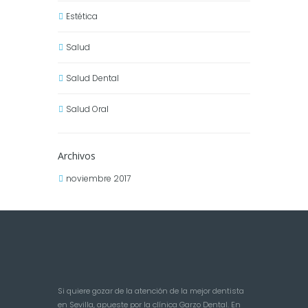
Estética
Salud
Salud Dental
Salud Oral
Archivos
noviembre 2017
Si quiere gozar de la atención de la mejor dentista
en Sevilla, apueste por la clínica Garzo Dental. En