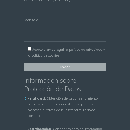
Correo electrónico (requerido)
Mensaje
Acepto el
aviso legal
, la
política de privacidad
y
la
política de cookies
.
Información sobre
Protección de Datos
Finalidad:
Obtención de tu consentimiento
para responder a las cuestiones que nos
planteas a través de nuestro formulario de
contacto.
Legitimación:
Consentimiento del interesado.